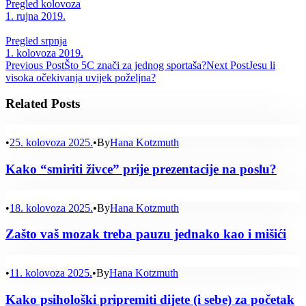
Pregled kolovoza
1. rujna 2019.
Pregled srpnja
1. kolovoza 2019.
Previous Post
Što 5C znači za jednog sportaša?
Next Post
Jesu li
visoka očekivanja uvijek poželjna?
Related Posts
•
25. kolovoza 2025.
•
By
Hana Kotzmuth
Kako “smiriti živce” prije prezentacije na poslu?
•
18. kolovoza 2025.
•
By
Hana Kotzmuth
Zašto vaš mozak treba pauzu jednako kao i mišići
•
11. kolovoza 2025.
•
By
Hana Kotzmuth
Kako psihološki pripremiti dijete (i sebe) za početak