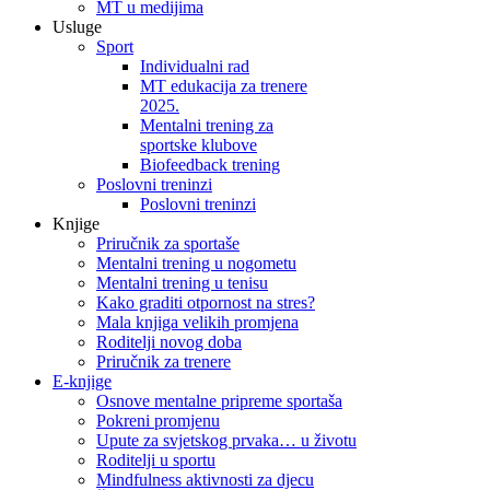
MT u medijima
Usluge
Sport
Individualni rad
MT edukacija za trenere
2025.
Mentalni trening za
sportske klubove
Biofeedback trening
Poslovni treninzi
Poslovni treninzi
Knjige
Priručnik za sportaše
Mentalni trening u nogometu
Mentalni trening u tenisu
Kako graditi otpornost na stres?
Mala knjiga velikih promjena
Roditelji novog doba
Priručnik za trenere
E-knjige
Osnove mentalne pripreme sportaša
Pokreni promjenu
Upute za svjetskog prvaka… u životu
Roditelji u sportu
Mindfulness aktivnosti za djecu