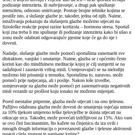
podizanje intenziteta, ili
nabrijavanje
, a drugi pak spuštanje
intenziteta, odnosno smirivanje. Postoje brojne tehnike kojima se
postiže isto, a slušanje glazbe je, također, jedna od njih. Naime,
istraživanja pokazuju da slušanjem glazbe možemo utjecati na
fiziološke reakcije poput razine kortizola – hormona stresa. Sportaš
koji zna treba li mu spuštanje ili podizanje intenziteta kako bi ušao u
zonu može odabrati odgovarajuće pjesme koje će ga do nje i
dovesti.
Nadalje, slušanje glazbe može pomoći sportašima zanemariti sve
distraktore, vanjske i unutarnje. Naime, glazba se i općenito često
koristi kao dio mindfulness meditacije kojoj je cilj usmjeriti se na
sadašnjost i zaustaviti vrtlog misli. Usmjeravajući se na melodiju
možemo biti prisutniji u trenutku. Sportašima to, naravno, može
pomoći prije natjecanja, ali i poslije. Nakon loše izvedbe,
usmjeravanje na glazbu može pomoći pri zanemarivanju negativnih
misli vezanih uz prošlost koju ionako ne možemo mijenjati.
Pored mentalne pripreme, glazba može utjecati i na onu tjelesnu.
Pažljivo odabrana glazba može dovesti do smanjenja osjećaja umora
za 10% tijekom umjereno teške tjelovježbe te doista utjecati na
otkucaje srca. Također, može povećati izdržljivost za 15%. Ako vam
se ovo čini fascinantnim, što kažete na činjenicu da iza ovih i
mnogih drugih informacija o povezanosti glazbe i tjelesne aktivnosti
postoji cijela znanost te napisane knjige?