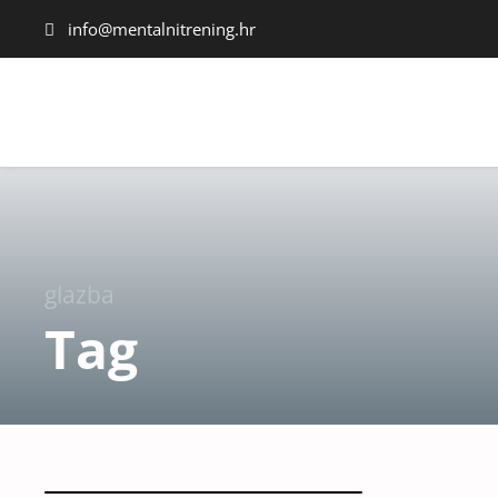
info@mentalnitrening.hr
glazba
Tag