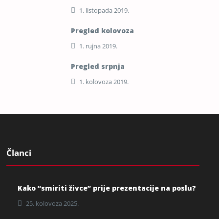
1. listopada 2019.
Pregled kolovoza
1. rujna 2019.
Pregled srpnja
1. kolovoza 2019.
Članci
Kako “smiriti živce” prije prezentacije na poslu?
25. kolovoza 2025.