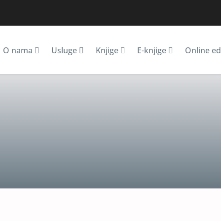
O nama
Usluge
Knjige
E-knjige
Online ed