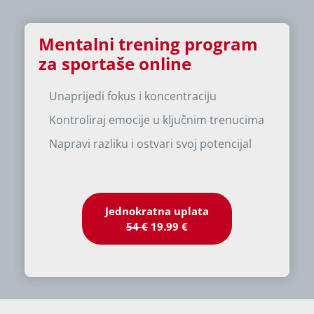
Mentalni trening program
za sportaše online
Unaprijedi fokus i koncentraciju
Kontroliraj emocije u ključnim trenucima
Napravi razliku i ostvari svoj potencijal
Jednokratna uplata
54 €
19.99 €