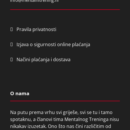
info@mentalnitrening.hr
e
l
d
e
Pravila privatnosti
m
p
Izjava o sigurnosti online plaćanja
t
y
Načini plaćanja i dostava
.
O nama
Na putu prema vrhu svi griješe, svi se tu i tamo
spotaknu, a članovi tima Mentalnog Treninga nisu
nikakav izuzetak. Ono što nas čini različitim od