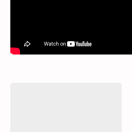
Za koga je ovaj
program?
Svim sportašima i