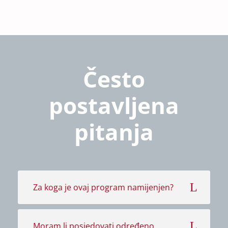
Olimpijska odličja
Često
postavljena
pitanja
Za koga je ovaj program namijenjen?
Moram li posjedovati određeno