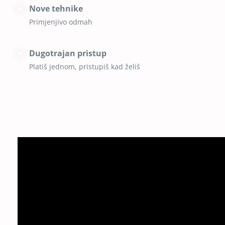
Nove tehnike
Primjenjivo odmah
Dugotrajan pristup
Platiš jednom, pristupiš kad želiš