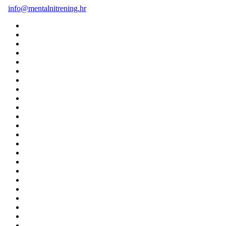
info@mentalnitrening.hr