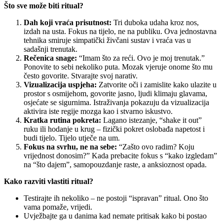
Što sve može biti ritual?
Dah koji vraća prisutnost:
Tri duboka udaha kroz nos,
izdah na usta. Fokus na tijelo, ne na publiku. Ova jednostavna
tehnika smiruje simpatički živčani sustav i vraća vas u
sadašnji trenutak.
Rečenica snage:
“Imam što za reći. Ovo je moj trenutak.”
Ponovite to sebi nekoliko puta. Mozak vjeruje onome što mu
često govorite. Stvarajte svoj narativ.
Vizualizacija uspjeha:
Zatvorite oči i zamislite kako ulazite u
prostor s osmijehom, govorite jasno, ljudi klimaju glavama,
osjećate se sigurnima. Istraživanja pokazuju da vizualizacija
aktivira iste regije mozga kao i stvarno iskustvo.
Kratka rutina pokreta:
Lagano istezanje, “shake it out”
ruku ili hodanje u krug – fizički pokret oslobađa napetost i
budi tijelo. Tijelo utječe na um.
Fokus na svrhu, ne na sebe:
“Zašto ovo radim? Koju
vrijednost donosim?” Kada prebacite fokus s “kako izgledam”
na “što dajem”, samopouzdanje raste, a anksioznost opada.
Kako razviti vlastiti ritual?
Testirajte ih nekoliko – ne postoji “ispravan” ritual. Ono što
vama pomaže, vrijedi.
Uvježbajte ga u danima kad nemate pritisak kako bi postao