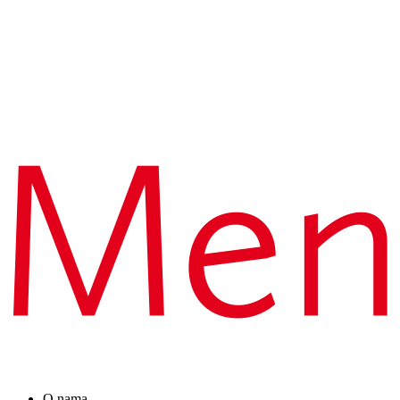
O nama