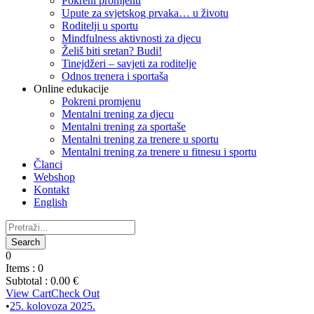
Pokreni promjenu
Upute za svjetskog prvaka… u životu
Roditelji u sportu
Mindfulness aktivnosti za djecu
Želiš biti sretan? Budi!
Tinejdžeri – savjeti za roditelje
Odnos trenera i sportaša
Online edukacije
Pokreni promjenu
Mentalni trening za djecu
Mentalni trening za sportaše
Mentalni trening za trenere u sportu
Mentalni trening za trenere u fitnesu i sportu
Članci
Webshop
Kontakt
English
0
Items :
0
Subtotal :
0.00
€
View Cart
Check Out
•
25. kolovoza 2025.