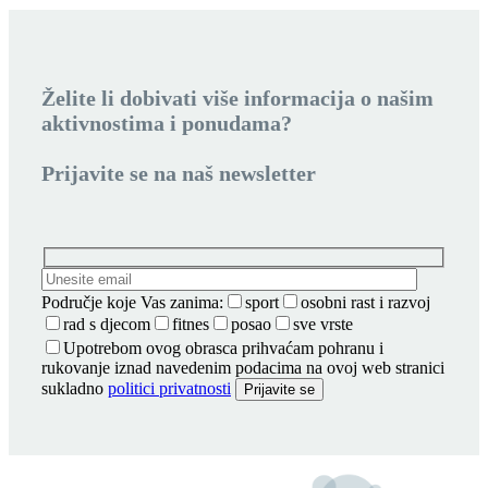
Želite li dobivati više informacija o našim
aktivnostima i ponudama?
Prijavite se na naš newsletter
Područje koje Vas zanima:
sport
osobni rast i razvoj
rad s djecom
fitnes
posao
sve vrste
Please
Upotrebom ovog obrasca prihvaćam pohranu i
leave
rukovanje iznad navedenim podacima na ovoj web stranici
this
sukladno
politici privatnosti
field
empty.