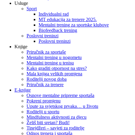
Usluge
Sport
Individualni rad
MT edukacija za trenere 2025.
Mentalni trening za sportske klubove
Biofeedback trening
Poslovni treninzi
Poslovni treninzi
Knjige
Priručnik za sportaše
Mentalni trening u nogometu
Mentalni trening u tenisu
Kako graditi otpornost na stres?
Mala knjiga velikih promjena
Roditelji novog doba
Priručnik za trenere
E-knjige
Osnove mentalne pripreme sportaša
Pokreni promjenu
Upute za svjetskog prvaka… u životu
Roditelji u sportu
Mindfulness aktivnosti za djecu
Želiš biti sretan? Budi!
Tinejdžeri – savjeti za roditelje
Odnos trenera i sportaša