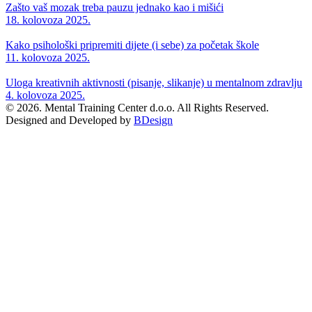
Zašto vaš mozak treba pauzu jednako kao i mišići
18. kolovoza 2025.
Kako psihološki pripremiti dijete (i sebe) za početak škole
11. kolovoza 2025.
Uloga kreativnih aktivnosti (pisanje, slikanje) u mentalnom zdravlju
4. kolovoza 2025.
© 2026. Mental Training Center d.o.o. All Rights Reserved.
Designed and Developed by
BDesign
Clos
this
modu