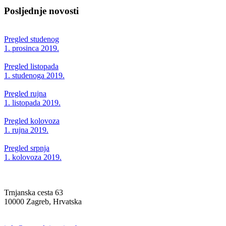
Posljednje novosti
Pregled studenog
1. prosinca 2019.
Pregled listopada
1. studenoga 2019.
Pregled rujna
1. listopada 2019.
Pregled kolovoza
1. rujna 2019.
Pregled srpnja
1. kolovoza 2019.
Trnjanska cesta 63
10000 Zagreb, Hrvatska