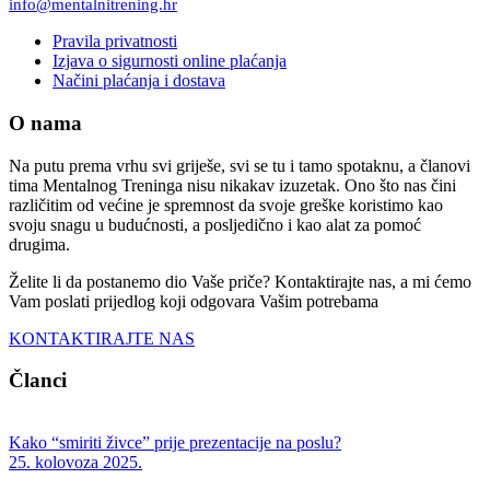
info@mentalnitrening.hr
Pravila privatnosti
Izjava o sigurnosti online plaćanja
Načini plaćanja i dostava
O nama
Na putu prema vrhu svi griješe, svi se tu i tamo spotaknu, a članovi
tima Mentalnog Treninga nisu nikakav izuzetak. Ono što nas čini
različitim od većine je spremnost da svoje greške koristimo kao
svoju snagu u budućnosti, a posljedično i kao alat za pomoć
drugima.
Želite li da postanemo dio Vaše priče? Kontaktirajte nas, a mi ćemo
Vam poslati prijedlog koji odgovara Vašim potrebama
KONTAKTIRAJTE NAS
Članci
Kako “smiriti živce” prije prezentacije na poslu?
25. kolovoza 2025.