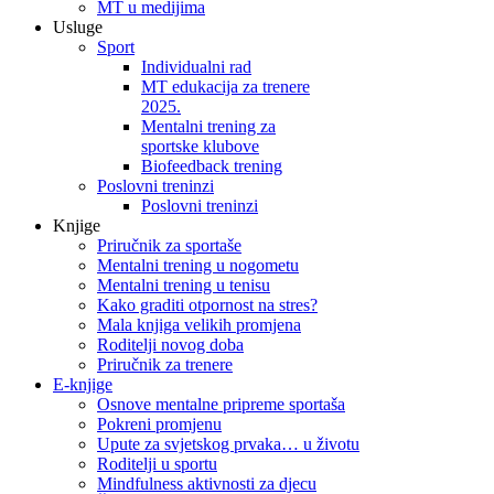
MT u medijima
Usluge
Sport
Individualni rad
MT edukacija za trenere
2025.
Mentalni trening za
sportske klubove
Biofeedback trening
Poslovni treninzi
Poslovni treninzi
Knjige
Priručnik za sportaše
Mentalni trening u nogometu
Mentalni trening u tenisu
Kako graditi otpornost na stres?
Mala knjiga velikih promjena
Roditelji novog doba
Priručnik za trenere
E-knjige
Osnove mentalne pripreme sportaša
Pokreni promjenu
Upute za svjetskog prvaka… u životu
Roditelji u sportu
Mindfulness aktivnosti za djecu