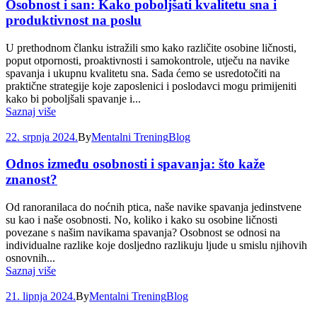
Osobnost i san: Kako poboljšati kvalitetu sna i
produktivnost na poslu
U prethodnom članku istražili smo kako različite osobine ličnosti,
poput otpornosti, proaktivnosti i samokontrole, utječu na navike
spavanja i ukupnu kvalitetu sna. Sada ćemo se usredotočiti na
praktične strategije koje zaposlenici i poslodavci mogu primijeniti
kako bi poboljšali spavanje i...
Saznaj više
22. srpnja 2024.
By
Mentalni Trening
Blog
Odnos između osobnosti i spavanja: što kaže
znanost?
Od ranoranilaca do noćnih ptica, naše navike spavanja jedinstvene
su kao i naše osobnosti. No, koliko i kako su osobine ličnosti
povezane s našim navikama spavanja? Osobnost se odnosi na
individualne razlike koje dosljedno razlikuju ljude u smislu njihovih
osnovnih...
Saznaj više
21. lipnja 2024.
By
Mentalni Trening
Blog