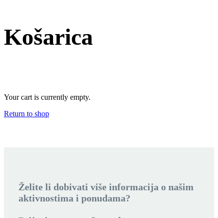
Košarica
Your cart is currently empty.
Return to shop
Želite li dobivati više informacija o našim
aktivnostima i ponudama?