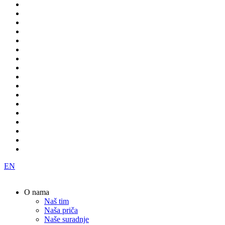
EN
O nama
Naš tim
Naša priča
Naše suradnje