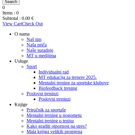
0
Items :
0
Subtotal :
0.00
€
View Cart
Check Out
O nama
Naš tim
Naša priča
Naše suradnje
MT u medijima
Usluge
Sport
Individualni rad
MT edukacija za trenere 2025.
Mentalni trening za sportske klubove
Biofeedback trening
Poslovni treninzi
Poslovni treninzi
Knjige
Priručnik za sportaše
Mentalni trening u nogometu
Mentalni trening u tenisu
Kako graditi otpornost na stres?
Mala knjiga velikih promjena