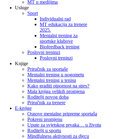
MT u medijima
Usluge
Sport
Individualni rad
MT edukacija za trenere
2025.
Mentalni trening za
sportske klubove
Biofeedback trening
Poslovni treninzi
Poslovni treninzi
Knjige
Priručnik za sportaše
Mentalni trening u nogometu
Mentalni trening u tenisu
Kako graditi otpornost na stres?
Mala knjiga velikih promjena
Roditelji novog doba
Priručnik za trenere
E-knjige
Osnove mentalne pripreme sportaša
Pokreni promjenu
Upute za svjetskog prvaka… u životu
Roditelji u sportu
Mindfulness aktivnosti za djecu