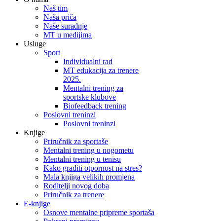
Naš tim
Naša priča
Naše suradnje
MT u medijima
Usluge
Sport
Individualni rad
MT edukacija za trenere
2025.
Mentalni trening za
sportske klubove
Biofeedback trening
Poslovni treninzi
Poslovni treninzi
Knjige
Priručnik za sportaše
Mentalni trening u nogometu
Mentalni trening u tenisu
Kako graditi otpornost na stres?
Mala knjiga velikih promjena
Roditelji novog doba
Priručnik za trenere
E-knjige
Osnove mentalne pripreme sportaša