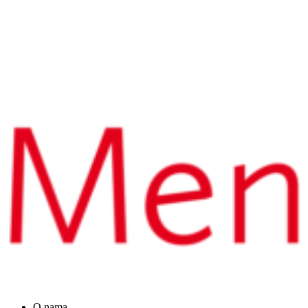
O nama