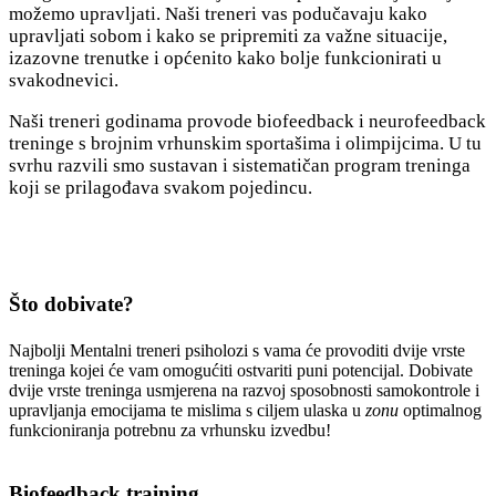
možemo upravljati. Naši treneri vas podučavaju kako
upravljati sobom i kako se pripremiti za važne situacije,
izazovne trenutke i općenito kako bolje funkcionirati u
svakodnevici.
Naši treneri godinama provode biofeedback i neurofeedback
treninge s brojnim vrhunskim sportašima i olimpijcima. U tu
svrhu razvili smo sustavan i sistematičan program treninga
koji se prilagođava svakom pojedincu.
Što dobivate?
Najbolji Mentalni treneri psiholozi s vama će provoditi dvije vrste
treninga kojei će vam omogućiti ostvariti puni potencijal. Dobivate
dvije vrste treninga usmjerena na razvoj sposobnosti samokontrole i
upravljanja emocijama te mislima s ciljem ulaska u
zonu
optimalnog
funkcioniranja potrebnu za vrhunsku izvedbu!
Biofeedback training