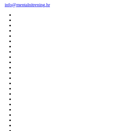
info@mentalnitrening.hr