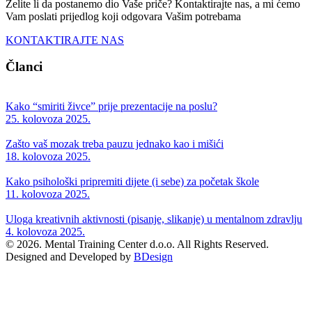
Želite li da postanemo dio Vaše priče? Kontaktirajte nas, a mi ćemo
Vam poslati prijedlog koji odgovara Vašim potrebama
KONTAKTIRAJTE NAS
Članci
Kako “smiriti živce” prije prezentacije na poslu?
25. kolovoza 2025.
Zašto vaš mozak treba pauzu jednako kao i mišići
18. kolovoza 2025.
Kako psihološki pripremiti dijete (i sebe) za početak škole
11. kolovoza 2025.
Uloga kreativnih aktivnosti (pisanje, slikanje) u mentalnom zdravlju
4. kolovoza 2025.
© 2026. Mental Training Center d.o.o. All Rights Reserved.
Designed and Developed by
BDesign
Clos
this
modu