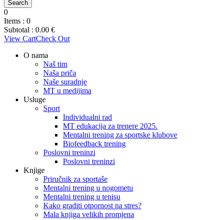
0
Items :
0
Subtotal :
0.00
€
View Cart
Check Out
O nama
Naš tim
Naša priča
Naše suradnje
MT u medijima
Usluge
Sport
Individualni rad
MT edukacija za trenere 2025.
Mentalni trening za sportske klubove
Biofeedback trening
Poslovni treninzi
Poslovni treninzi
Knjige
Priručnik za sportaše
Mentalni trening u nogometu
Mentalni trening u tenisu
Kako graditi otpornost na stres?
Mala knjiga velikih promjena