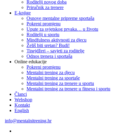
Roditelji novog doba
Priručnik za trenere
E-knjige
Osnove mentalne pripreme sportaša
Pokreni promjenu
Upute za svjetskog prvaka… u životu
Roditelji u sportu
Mindfulness aktivnosti za djecu
Želiš biti sretan? Budi!
Tinejdžeri – savjeti za roditelje
Odnos trenera i sportaša
Online edukacije
Pokreni promjenu
Mentalni trening za djecu
Mentalni trening za sportaše
Mentalni trening za trenere u sportu
Mentalni trening za trenere u fitnesu i sportu
Članci
Webshop
Kontakt
English
info@mentalnitrening.hr