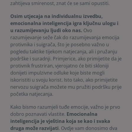
zahtijeva smirenost, znat će se sami opustiti.
Osim utjecaja na individualnu izvedbu,
emocionalna inteligencija igra ključnu ulogu i
u razumijevanju ljudi oko nas.
Ovo
razumijevanje seže čak do razumijevanja emocija
protivnika i suigrača, što je posebno važno u
pogledu taktike tijekom natjecanja, ali i pružanju
podrške i suradnji. Primjerice, ako primijetite da je
protivnik frustriran, vjerojatno će biti skloniji
donijeti impulzivne odluke koje biste mogli
iskoristiti u svoju korist. Isto tako, ako primijetite
nervozu suigrača možete mu pružiti podršku prije
početka natjecanja.
Kako bismo razumjeli tuđe emocije, važno je prvo
dobro poznavati vlastite.
Emocionalna
inteligencija je vještina koja se kao i svaka
druga može razvijati
. Ovdje vam donosimo dva