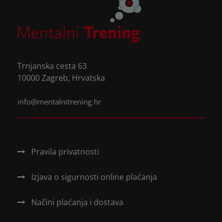
h
i
s
f
i
Trnjanska cesta 63
e
10000 Zagreb, Hrvatska
l
d
info@mentalnitrening.hr
e
m
p
t
Pravila privatnosti
y
.
Izjava o sigurnosti online plaćanja
Načini plaćanja i dostava