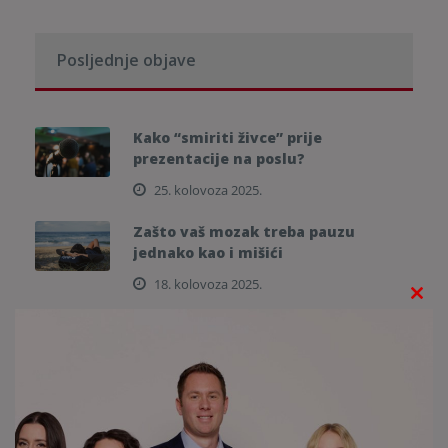
Posljednje objave
Kako “smiriti živce” prije
prezentacije na poslu?
25. kolovoza 2025.
Zašto vaš mozak treba pauzu
jednako kao i mišići
18. kolovoza 2025.
C
Kako psihološki pripremiti dijete (i
l
sebe) za početak škole
o
11. kolovoza 2025.
s
e
Uloga kreativnih aktivnosti
(pisanje, slikanje) u mentalnom
t