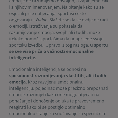
emocije ne razumijemo dovoljno, a zapinjemo čak
i s njihovim imenovanjem. Na pitanje kako su se
osjećali prije natjecanja, sportaši često
odgovaraju –
čudno
. Slažete se da se ovdje ne radi
o emociji. Istraživanja su pokazala da
razumijevanje emocija, svojih ali i tuđih, može
itekako pomoći sportašima da unaprijede svoju
sportsku izvedbu. Upravo iz tog razloga,
u sportu
se sve više priča o važnosti emocionalne
inteligencije.
Emocionalna inteligencija se odnosi na
sposobnost razumijevanja vlastitih, ali i tuđih
emocija
. Kroz razvijenu emocionalnu
inteligenciju, pojedinac može precizno prepoznati
emocije, razumjeti kako one mogu utjecati na
ponašanje i donošenje odluka te pravovremeno
reagirati kako bi se postiglo optimalno
emocionalno stanje za suočavanje sa specifičnim