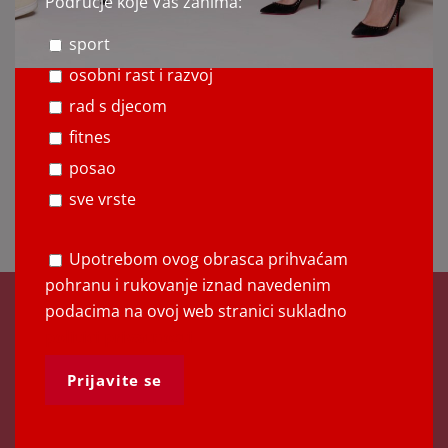
Područje koje Vas zanima:
Pregled rujna
sport
1. listopada 2019.
osobni rast i razvoj
Pregled kolovoza
rad s djecom
1. rujna 2019.
fitnes
posao
Pregled srpnja
sve vrste
1. kolovoza 2019.
P
Upotrebom ovog obrasca prihvaćam
l
pohranu i rukovanje iznad navedenim
e
podacima na ovoj web stranici sukladno
Previous Post
a
politici privatnosti
Borba protiv sportskog
s
e
odustajanja – uloga roditelja i
l
trenera
e