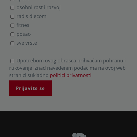
osobni rast i razvoj
rad s djecom
fitnes
posao
sve vrste
P
Upotrebom ovog obrasca prihvaćam pohranu i
l
rukovanje iznad navedenim podacima na ovoj web
e
stranici sukladno
politici privatnosti
a
s
e
l
e
a
v
e
t