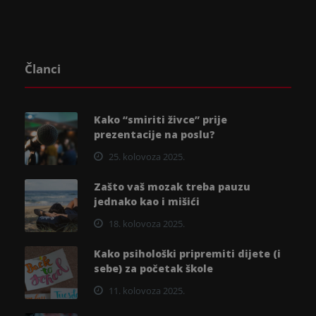
Članci
Kako “smiriti živce” prije
prezentacije na poslu?
25. kolovoza 2025.
Zašto vaš mozak treba pauzu
jednako kao i mišići
18. kolovoza 2025.
Kako psihološki pripremiti dijete (i
sebe) za početak škole
11. kolovoza 2025.