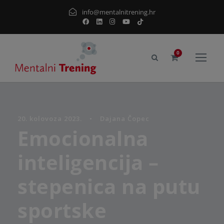
info@mentalnitrening.hr
0
20. kolovoza 2023.
•
Dajana Čopec
Emocionalna
inteligencija –
stepenica na putu
sportske