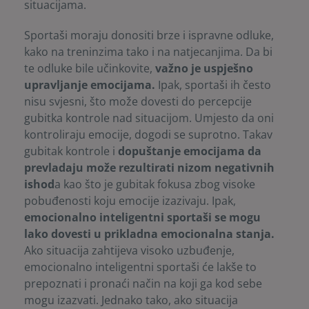
situacijama.
Sportaši moraju donositi brze i ispravne odluke,
kako na treninzima tako i na natjecanjima. Da bi
te odluke bile učinkovite,
važno je uspješno
upravljanje emocijama.
Ipak, sportaši ih često
nisu svjesni, što može dovesti do percepcije
gubitka kontrole nad situacijom. Umjesto da oni
kontroliraju emocije, dogodi se suprotno. Takav
gubitak kontrole i
dopuštanje emocijama da
prevladaju može rezultirati nizom negativnih
ishod
a kao što je gubitak fokusa zbog visoke
pobuđenosti koju emocije izazivaju. Ipak,
emocionalno inteligentni sportaši se mogu
lako dovesti u prikladna emocionalna stanja.
Ako situacija zahtijeva visoko uzbuđenje,
emocionalno inteligentni sportaši će lakše to
prepoznati i pronaći način na koji ga kod sebe
mogu izazvati. Jednako tako, ako situacija