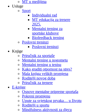
MT u medijima
Usluge
Sport
Individualni rad
MT edukacija za trenere
2025.
Mentalni trening za
sportske klubove
Biofeedback trening
Poslovni treninzi
Poslovni treninzi
Knjige
Priručnik za sportaše
Mentalni trening u nogometu
Mentalni trening u tenisu
Kako graditi otpornost na stres?
Mala knjiga velikih promjena
Roditelji novog doba
Priručnik za trenere
E-knjige
Osnove mentalne pripreme sportaša
Pokreni promjenu
Upute za svjetskog prvaka… u životu
Roditelji u sportu
Mindfulness aktivnosti za djecu