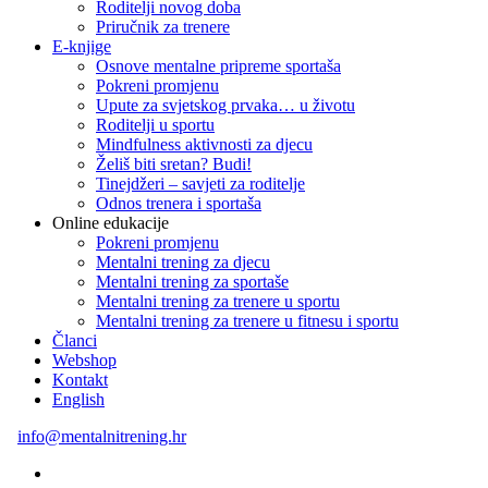
Roditelji novog doba
Priručnik za trenere
E-knjige
Osnove mentalne pripreme sportaša
Pokreni promjenu
Upute za svjetskog prvaka… u životu
Roditelji u sportu
Mindfulness aktivnosti za djecu
Želiš biti sretan? Budi!
Tinejdžeri – savjeti za roditelje
Odnos trenera i sportaša
Online edukacije
Pokreni promjenu
Mentalni trening za djecu
Mentalni trening za sportaše
Mentalni trening za trenere u sportu
Mentalni trening za trenere u fitnesu i sportu
Članci
Webshop
Kontakt
English
info@mentalnitrening.hr