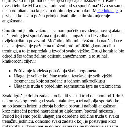
cilju? Kako mu pomoći da se riješi osjećaja anksioznosti? Kako
uvesti tehnike MT-a u svakodnevni rad sa sportašima? Ovo su samo
neka od pitanja na koje sam dobio odgovor nakon
M
T edukacije
, a
prvi alat koji sam počeo primjenjivati bilo je timsko mjerenje
angažmana.
Ono što mi je bilo važno na samom početku uvođenja novog alata u
naš trening jest sportašima objasniti da angažman i izvedba nisu
uvijek striktno povezani. Međutim, bilo mi je važno da nauče da će
nas usmjeravanje pažnje na uloženi trud približiti glavnom cilju
treninga, a to je napredak u izvedbi svake vježbe. Drugi korak je bio
odrediti što točno želimo ocijeniti angažmanom, a to su naši
kratkoročni ciljevi:
Poštivanje kodeksa ponašanja škole nogometa
Ulaganje velike količine truda u izvršavanje svih vježbi
(segmenata) koje su zadane u jednom mikrociklusu
Ulaganje truda u pojedinim segmentima igre na utakmicama
Svaki igrač je dobio zadatak ocijeniti vlastiti trud ocjenom od 1 do 5
nakon svakog treninga i svake utakmice, a tri najbolja sportaša koji
su po jasnom kriteriju zbroja bodova ostvarili najbolji angažman
kroz mjesečni period nagrađeni su diplomom ˝sportaš mjeseca˝.
Period koji smo prošli ulaganjem određene količine truda u svaku
trenažnu jedinicu, odnosno svaki zadatak koji je postavljen kroz
mikrociklus, doveo nas je do podizanja razine motivacije za sami