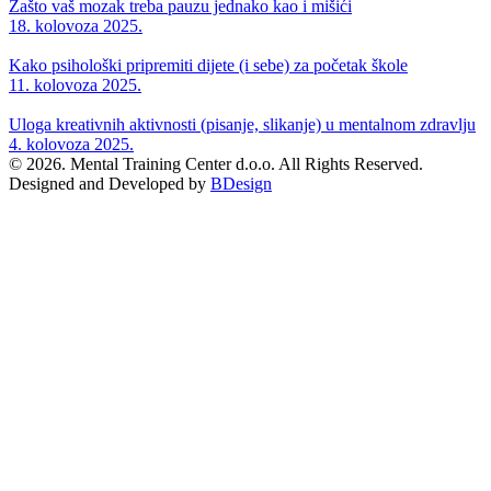
Zašto vaš mozak treba pauzu jednako kao i mišići
18. kolovoza 2025.
Kako psihološki pripremiti dijete (i sebe) za početak škole
11. kolovoza 2025.
Uloga kreativnih aktivnosti (pisanje, slikanje) u mentalnom zdravlju
4. kolovoza 2025.
© 2026. Mental Training Center d.o.o. All Rights Reserved.
Designed and Developed by
BDesign
Clos
this
modu