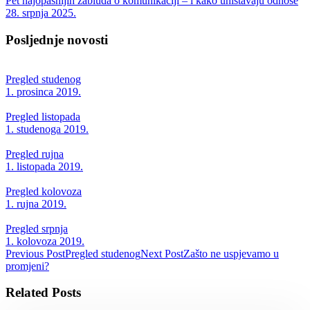
Pet najopasnijih zabluda o komunikaciji – i kako uništavaju odnose
28. srpnja 2025.
Posljednje novosti
Pregled studenog
1. prosinca 2019.
Pregled listopada
1. studenoga 2019.
Pregled rujna
1. listopada 2019.
Pregled kolovoza
1. rujna 2019.
Pregled srpnja
1. kolovoza 2019.
Previous Post
Pregled studenog
Next Post
Zašto ne uspjevamo u
promjeni?
Related Posts