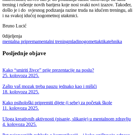
trening i rušenje novih barijera koje nosi svaki novi izazov. Također,
došlo je i do svjesnog podizanja razine truda na idućem treningu, ali
i na svakoj idućoj nogometnoj utakmici.
Bruno Lucić
0
dijeljenja
mentalna priprema
mentalni trening
mladi
nogomet
taktika
tehnika
Posljednje objave
Kako “smiriti živce” prije prezentacije na poslu?
25. kolovoza 2025.
Zašto vaš mozak treba pauzu jednako kao i mišići
18. kolovoza 2025.
Kako psihološki pripremiti dijete (i sebe) za početak škole
11. kolovoza 2025.
Uloga kreativnih aktivnosti (pisanje, slikanje) u mentalnom zdravlju
4. kolovoza 2025.