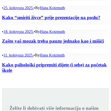
•
25. kolovoza 2025.
•
By
Hana Kotzmuth
Kako “smiriti živce” prije prezentacije na poslu?
•
18. kolovoza 2025.
•
By
Hana Kotzmuth
Zašto vaš mozak treba pauzu jednako kao i mišići
•
11. kolovoza 2025.
•
By
Hana Kotzmuth
Kako psihološki pripremiti dijete (i sebe) za početak
škole
Želite li dobivati više informacija o našim