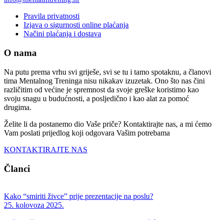
Pravila privatnosti
Izjava o sigurnosti online plaćanja
Načini plaćanja i dostava
O nama
Na putu prema vrhu svi griješe, svi se tu i tamo spotaknu, a članovi
tima Mentalnog Treninga nisu nikakav izuzetak. Ono što nas čini
različitim od većine je spremnost da svoje greške koristimo kao
svoju snagu u budućnosti, a posljedično i kao alat za pomoć
drugima.
Želite li da postanemo dio Vaše priče? Kontaktirajte nas, a mi ćemo
Vam poslati prijedlog koji odgovara Vašim potrebama
KONTAKTIRAJTE NAS
Članci
Kako “smiriti živce” prije prezentacije na poslu?
25. kolovoza 2025.