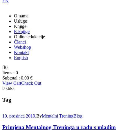
EN
O nama
Usluge
Knjige
E-knjige
Online edukacije
Članci
Webshop
Kontakt
English
0
Items :
0
Subtotal :
0.00
€
View Cart
Check Out
taktika
Tag
10. prosinca 2019.
By
Mentalni Trening
Blog
Primjena Mentalnog Treninga u radu s mladim