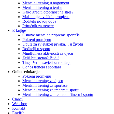
Mentalni trening u nogometu
Mentalni trening u tenisu
Kako graditi otpornost na stres?
Mala knjiga velikih promjena
Roditelji novog doba
Priručnik za trenere
E-knjige
Osnove mentalne pripreme sportaša
Pokreni promjenu
Upute za svjetskog prvaka… u životu
Roditelji u sportu
Mindfulness aktivnosti za djecu
Želiš biti sretan? Budi!
Tinejdžeri – savjeti za roditelje
Odnos trenera i sportaša
Online edukacije
Pokreni promjenu
Mentalni trening za djecu
Mentalni trening za sportaše
Mentalni trening za trenere u sportu
Mentalni trening za trenere u fitnesu i sportu
Članci
Webshop
Kontakt
English