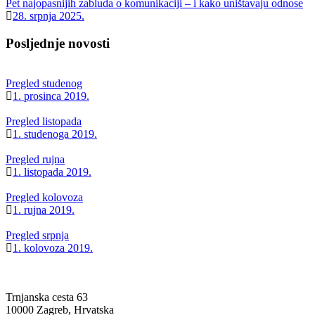
Pet najopasnijih zabluda o komunikaciji – i kako uništavaju odnose
28. srpnja 2025.
Posljednje novosti
Pregled studenog
1. prosinca 2019.
Pregled listopada
1. studenoga 2019.
Pregled rujna
1. listopada 2019.
Pregled kolovoza
1. rujna 2019.
Pregled srpnja
1. kolovoza 2019.
Trnjanska cesta 63
10000 Zagreb, Hrvatska