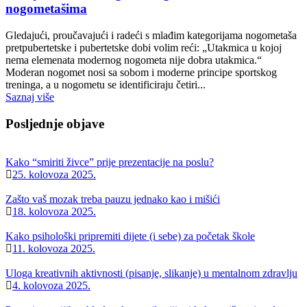
nogometašima
Gledajući, proučavajući i radeći s mlađim kategorijama nogometaša
pretpubertetske i pubertetske dobi volim reći: „Utakmica u kojoj
nema elemenata modernog nogometa nije dobra utakmica.“
Moderan nogomet nosi sa sobom i moderne principe sportskog
treninga, a u nogometu se identificiraju četiri...
Saznaj više
Posljednje objave
Kako “smiriti živce” prije prezentacije na poslu?
25. kolovoza 2025.
Zašto vaš mozak treba pauzu jednako kao i mišići
18. kolovoza 2025.
Kako psihološki pripremiti dijete (i sebe) za početak škole
11. kolovoza 2025.
Uloga kreativnih aktivnosti (pisanje, slikanje) u mentalnom zdravlju
4. kolovoza 2025.