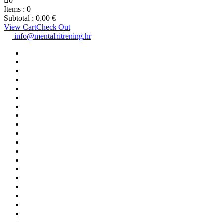
0
Items :
0
Subtotal :
0.00
€
View Cart
Check Out
info@mentalnitrening.hr