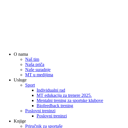
empty.
podacima na ovoj web stranici sukladno
politici privatnosti
O nama
Naš tim
Naša priča
Naše suradnje
MT u medijima
Usluge
Sport
Individualni rad
MT edukacija za trenere 2025.
Mentalni trening za sportske klubove
Biofeedback trening
Poslovni treninzi
Poslovni treninzi
Knjige
Priručnik za sportaše