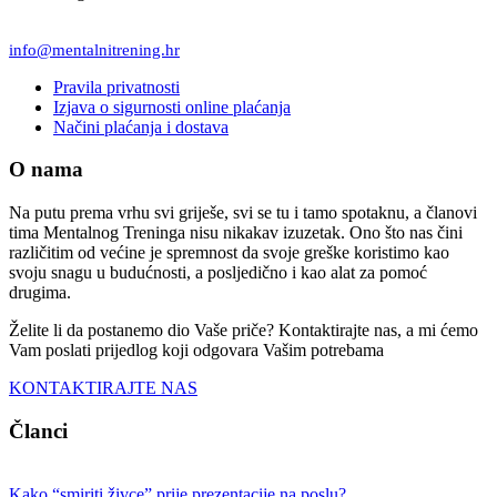
info@mentalnitrening.hr
Pravila privatnosti
Izjava o sigurnosti online plaćanja
Načini plaćanja i dostava
O nama
Na putu prema vrhu svi griješe, svi se tu i tamo spotaknu, a članovi
tima Mentalnog Treninga nisu nikakav izuzetak. Ono što nas čini
različitim od većine je spremnost da svoje greške koristimo kao
svoju snagu u budućnosti, a posljedično i kao alat za pomoć
drugima.
Želite li da postanemo dio Vaše priče? Kontaktirajte nas, a mi ćemo
Vam poslati prijedlog koji odgovara Vašim potrebama
KONTAKTIRAJTE NAS
Članci
Kako “smiriti živce” prije prezentacije na poslu?