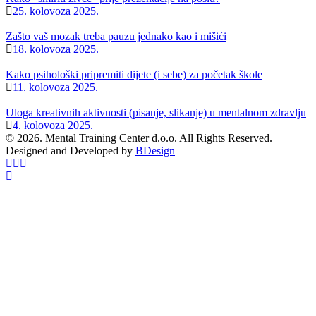
25. kolovoza 2025.
Zašto vaš mozak treba pauzu jednako kao i mišići
18. kolovoza 2025.
Kako psihološki pripremiti dijete (i sebe) za početak škole
11. kolovoza 2025.
Uloga kreativnih aktivnosti (pisanje, slikanje) u mentalnom zdravlju
4. kolovoza 2025.
© 2026. Mental Training Center d.o.o. All Rights Reserved.
Designed and Developed by
BDesign
Clos
this
modu