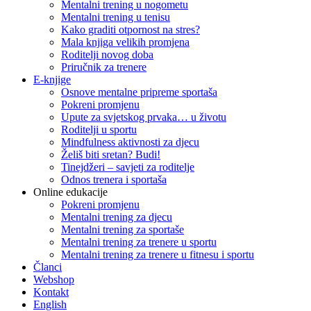
Mentalni trening u nogometu
Mentalni trening u tenisu
Kako graditi otpornost na stres?
Mala knjiga velikih promjena
Roditelji novog doba
Priručnik za trenere
E-knjige
Osnove mentalne pripreme sportaša
Pokreni promjenu
Upute za svjetskog prvaka… u životu
Roditelji u sportu
Mindfulness aktivnosti za djecu
Želiš biti sretan? Budi!
Tinejdžeri – savjeti za roditelje
Odnos trenera i sportaša
Online edukacije
Pokreni promjenu
Mentalni trening za djecu
Mentalni trening za sportaše
Mentalni trening za trenere u sportu
Mentalni trening za trenere u fitnesu i sportu
Članci
Webshop
Kontakt
English