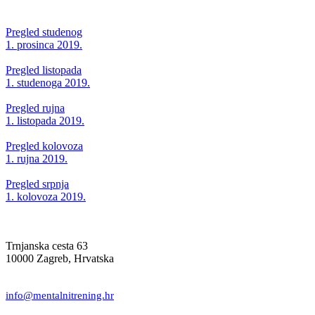
Pregled studenog
1. prosinca 2019.
Pregled listopada
1. studenoga 2019.
Pregled rujna
1. listopada 2019.
Pregled kolovoza
1. rujna 2019.
Pregled srpnja
1. kolovoza 2019.
Trnjanska cesta 63
10000 Zagreb, Hrvatska
info@mentalnitrening.hr