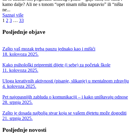
kamo dalje? Ali ne s tonom “opet nisam ništa napravio” ili “ništa
ne...
Saznaj više
1
2
3
…
33
Posljednje objave
Zašto vaš mozak treba pauzu jednako kao i mišići
18. kolovoza 2025.
Kako psihološki pripremiti dijete (i sebe) za početak škole
11. kolovoza 2025.
Uloga kreativnih aktivnosti (pisanje, slikanje) u mentalnom zdravlju
4. kolovoza 2025.
Pet najopasnijih zabluda o komunikaciji – i kako uništavaju odnose
28. srpnja 2025.
Zašto je dosada najbolja stvar koja se vašem djetetu može dogoditi
21. srpnja 2025.
Posljednje novosti