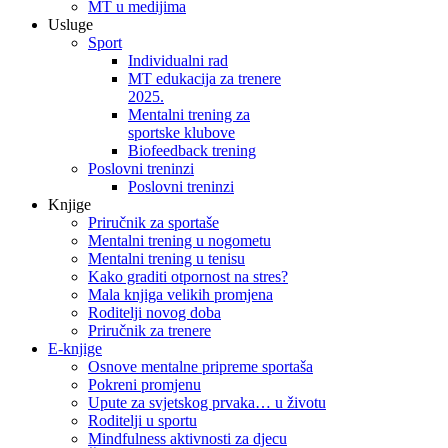
MT u medijima
Usluge
Sport
Individualni rad
MT edukacija za trenere
2025.
Mentalni trening za
sportske klubove
Biofeedback trening
Poslovni treninzi
Poslovni treninzi
Knjige
Priručnik za sportaše
Mentalni trening u nogometu
Mentalni trening u tenisu
Kako graditi otpornost na stres?
Mala knjiga velikih promjena
Roditelji novog doba
Priručnik za trenere
E-knjige
Osnove mentalne pripreme sportaša
Pokreni promjenu
Upute za svjetskog prvaka… u životu
Roditelji u sportu
Mindfulness aktivnosti za djecu