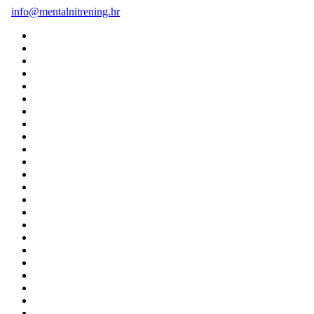
info@mentalnitrening.hr