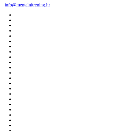
info@mentalnitrening.hr