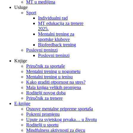
MT u medijima
Usluge
Sport
Individualni rad
MT edukacija za trenere
2025.
Mentalni trening za
sportske klubove
Biofeedback trening
Poslovni treninzi
Poslovni treninzi
Knjige
Priručnik za sportaše
Mentalni trening u nogometu
Mentalni trening u tenisu
Kako graditi otpornost na stres?
Mala knjiga velikih promjena
Roditelji novog doba
Priručnik za trenere
E-knjige
Osnove mentalne pripreme sportaša
Pokreni promjenu
Upute za svjetskog prvaka… u životu
Roditelji u sportu
Mindfulness aktivnosti za djecu