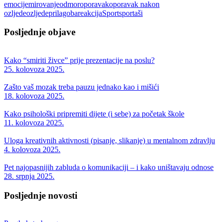
emocije
mirovanje
odmor
oporavak
oporavak nakon
ozljede
ozljede
prilagoba
reakcija
Sport
sportaši
Posljednje objave
Kako “smiriti živce” prije prezentacije na poslu?
25. kolovoza 2025.
Zašto vaš mozak treba pauzu jednako kao i mišići
18. kolovoza 2025.
Kako psihološki pripremiti dijete (i sebe) za početak škole
11. kolovoza 2025.
Uloga kreativnih aktivnosti (pisanje, slikanje) u mentalnom zdravlju
4. kolovoza 2025.
Pet najopasnijih zabluda o komunikaciji – i kako uništavaju odnose
28. srpnja 2025.
Posljednje novosti