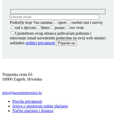
Područje koje Vas zanima:
sport
osobni rast i razvoj
rad s djecom
fitnes
posao
sve vrste
Please
Upotrebom ovog obrasca prihvaćam pohranu i
leave
rukovanje iznad navedenim podacima na ovoj web stranici
this
sukladno
politici privatnosti
field
empty.
Trnjanska cesta 63
10000 Zagreb, Hrvatska
info@mentalnitrening.hr
Pravila privatnosti
Izjava o sigurnosti online plaćanja
Načini plaćanja i dostava