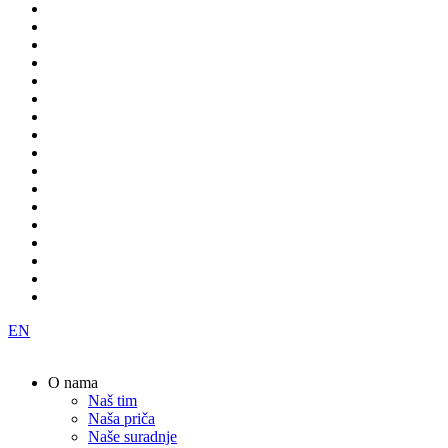
EN
O nama
Naš tim
Naša priča
Naše suradnje