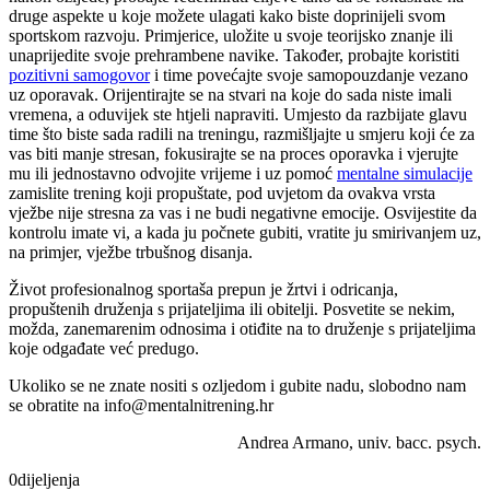
druge aspekte u koje možete ulagati kako biste doprinijeli svom
sportskom razvoju. Primjerice, uložite u svoje teorijsko znanje ili
unaprijedite svoje prehrambene navike. Također, probajte koristiti
pozitivni samogovor
i time povećajte svoje samopouzdanje vezano
uz oporavak. Orijentirajte se na stvari na koje do sada niste imali
vremena, a oduvijek ste htjeli napraviti. Umjesto da razbijate glavu
time što biste sada radili na treningu, razmišljajte u smjeru koji će za
vas biti manje stresan, fokusirajte se na proces oporavka i vjerujte
mu ili jednostavno odvojite vrijeme i uz pomoć
mentalne simulacije
zamislite trening koji propuštate, pod uvjetom da ovakva vrsta
vježbe nije stresna za vas i ne budi negativne emocije. Osvijestite da
kontrolu imate vi, a kada ju počnete gubiti, vratite ju smirivanjem uz,
na primjer, vježbe trbušnog disanja.
Život profesionalnog sportaša prepun je žrtvi i odricanja,
propuštenih druženja s prijateljima ili obitelji. Posvetite se nekim,
možda, zanemarenim odnosima i otiđite na to druženje s prijateljima
koje odgađate već predugo.
Ukoliko se ne znate nositi s ozljedom i gubite nadu, slobodno nam
se obratite na info@mentalnitrening.hr
Andrea Armano, univ. bacc. psych.
0
dijeljenja