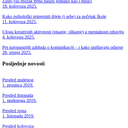
Zašto vaš mozak treba pauzu jednako kao i mišići
18. kolovoza 2025.
Kako psihološki pripremiti dijete (i sebe) za početak škole
11. kolovoza 2025.
Uloga kreativnih aktivnosti (pisanje, slikanje) u mentalnom zdravlju
4. kolovoza 2025.
Pet najopasnijih zabluda o komunikaciji – i kako uništavaju odnose
28. srpnja 2025.
Posljednje novosti
Pregled studenog
1. prosinca 2019.
Pregled listopada
1. studenoga 2019.
Pregled rujna
1. listopada 2019.
Pregled kolovoza