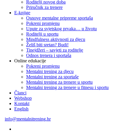
Roditelji novog doba
Priručnik za trenere
E-knjige
Osnove mentalne pripreme sportaša
Pokreni promjenu
Upute za svjetskog prvaka… u životu
Roditelji u sportu
Mindfulness aktivnosti za djecu
Želiš biti sretan? Budi!
Tinejdžeri – savjeti za roditelje
Odnos trenera i sportaša
Online edukacije
Pokreni promjenu
Mentalni trening za djecu
Mentalni trening za sportaše
Mentalni trening za trenere u sportu
Mentalni trening za trenere u fitnesu i sportu
Članci
Webshop
Kontakt
English
info@mentalnitrening.hr