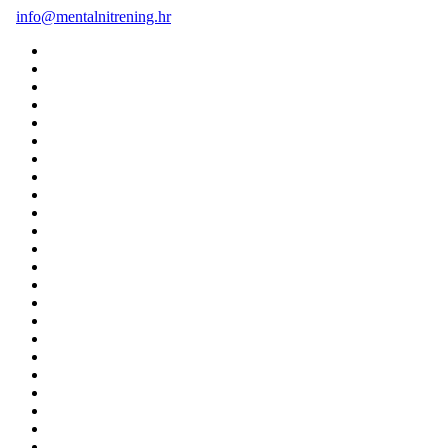
info@mentalnitrening.hr