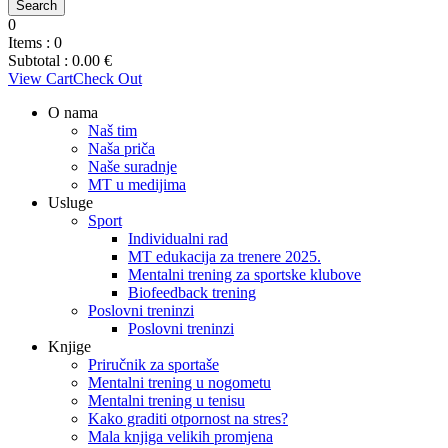
0
Items :
0
Subtotal :
0.00
€
View Cart
Check Out
O nama
Naš tim
Naša priča
Naše suradnje
MT u medijima
Usluge
Sport
Individualni rad
MT edukacija za trenere 2025.
Mentalni trening za sportske klubove
Biofeedback trening
Poslovni treninzi
Poslovni treninzi
Knjige
Priručnik za sportaše
Mentalni trening u nogometu
Mentalni trening u tenisu
Kako graditi otpornost na stres?
Mala knjiga velikih promjena