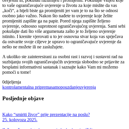
osvjestiti ih, pokušati razumijeti i promijeniti. Pokušajte vidjeti koje
to vaše ograničavajuće uvjerenje u životu za koje mislite da vas
„koči“, a htjeli biste ga promijeniti jer vam je to na što se odnosi
osobno jako važno. Nakon što nađete to uvjerenje koje želite
promijeniti zapišite ga na papir. Pored njega zapišite željeno
uvjerenje, odnosno suprotnost ograničavajućeg uvjerenja. Sami sebi
pokušajte dati što više argumenata zašto je to željeno uvjerenje
istinito. I krenite vjerovati u to jer osnovna stvar koja vas sprječava
da ostvarite svoje ciljeve je upravo to ograničavajuće uvjerenje da
nešto ne možete ili ne zaslužujete.
A ukoliko ste zainteresirani za osobni rast i razvoj i sustavni rad na
suzbijanju svojih ograničavajućih uvjerenja slobodno se prijavite za
besplatni informativni sastanak i saznajte kako Vam mi možemo
pomoći u tome!
0
dijeljenja
kontrola
mentalna priprema
samopouzdanje
uvjerenja
Posljednje objave
Kako “smiriti živce” prije prezentacije na poslu?
25. kolovoza 2025.