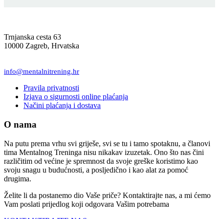
Trnjanska cesta 63
10000 Zagreb, Hrvatska
info@mentalnitrening.hr
Pravila privatnosti
Izjava o sigurnosti online plaćanja
Načini plaćanja i dostava
O nama
Na putu prema vrhu svi griješe, svi se tu i tamo spotaknu, a članovi
tima Mentalnog Treninga nisu nikakav izuzetak. Ono što nas čini
različitim od većine je spremnost da svoje greške koristimo kao
svoju snagu u budućnosti, a posljedično i kao alat za pomoć
drugima.
Želite li da postanemo dio Vaše priče? Kontaktirajte nas, a mi ćemo
Vam poslati prijedlog koji odgovara Vašim potrebama