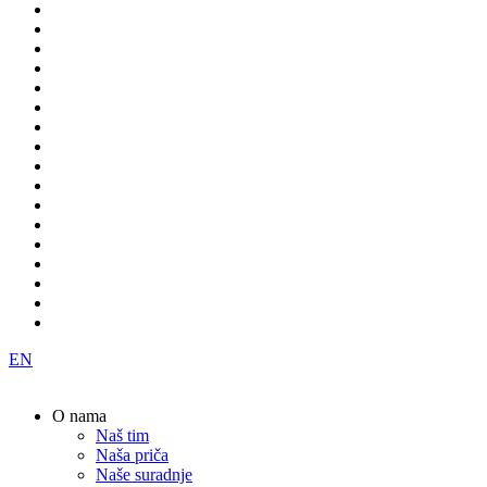
EN
O nama
Naš tim
Naša priča
Naše suradnje