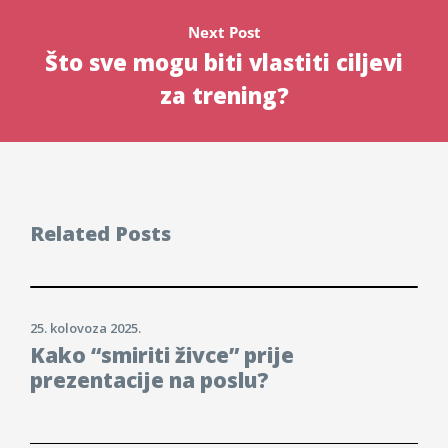
Next Post
Što sve mogu biti vlastiti ciljevi
za trening?
Related Posts
25. kolovoza 2025.
Kako “smiriti živce” prije
prezentacije na poslu?