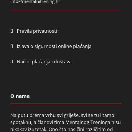
info@mentalnitrening.hr
e
l
d
e
Pravila privatnosti
m
p
Izjava o sigurnosti online plaćanja
t
y
Načini plaćanja i dostava
.
O nama
Na putu prema vrhu svi griješe, svi se tu i tamo
spotaknu, a članovi tima Mentalnog Treninga nisu
nikakav izuzetak. Ono što nas čini različitim od