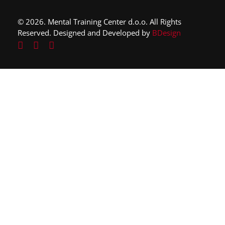
© 2026. Mental Training Center d.o.o. All Rights
Reserved. Designed and Developed by
BDesign
Close
this
mod
ule