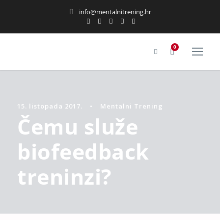
info@mentalnitrening.hr
0
15. listopada 2017.
•
Mentalni Trening
Čemu služe
biofeedback
treninzi?