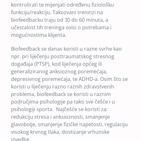
kontrolirati te mijenjati određenu fiziološku
funkciju/reakciju. Takozvani treninzi na
biofeedbacku traju od 30 do 60 minuta, a
učestalost tih treninga ovisi o potrebama i
mogućnostima klijenta.
Biofeedback se danas koristi u razne svrhe kao
npr. pri liječenju posttraumatskog stresnog
događaja (PTSP), kod liječenja općeg ili
generaliziranog anksioznog poremećaja,
depresivnog poremećaja, te ADHD-a. Osim što se
koristi u liječenju razno raznih zdravstvenih
problema, biofeedback se koristi u raznim
područjima psihologije pa tako sve češće i u
psihologiji sporta. Najčešće se koristi za:
redukciju stresa i anksioznosti, smanjenje
glavobolje, smanjenje fizičke napetosti, regulaciju
visokog krvnog tlaka, dostizanje vrhunske
izvedbe.