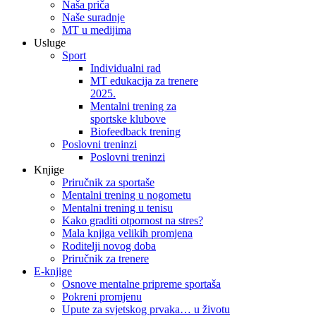
Naša priča
Naše suradnje
MT u medijima
Usluge
Sport
Individualni rad
MT edukacija za trenere
2025.
Mentalni trening za
sportske klubove
Biofeedback trening
Poslovni treninzi
Poslovni treninzi
Knjige
Priručnik za sportaše
Mentalni trening u nogometu
Mentalni trening u tenisu
Kako graditi otpornost na stres?
Mala knjiga velikih promjena
Roditelji novog doba
Priručnik za trenere
E-knjige
Osnove mentalne pripreme sportaša
Pokreni promjenu
Upute za svjetskog prvaka… u životu