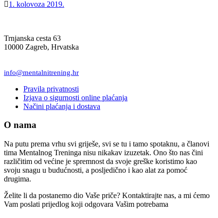
1. kolovoza 2019.
Trnjanska cesta 63
10000 Zagreb, Hrvatska
info@mentalnitrening.hr
Pravila privatnosti
Izjava o sigurnosti online plaćanja
Načini plaćanja i dostava
O nama
Na putu prema vrhu svi griješe, svi se tu i tamo spotaknu, a članovi
tima Mentalnog Treninga nisu nikakav izuzetak. Ono što nas čini
različitim od većine je spremnost da svoje greške koristimo kao
svoju snagu u budućnosti, a posljedično i kao alat za pomoć
drugima.
Želite li da postanemo dio Vaše priče? Kontaktirajte nas, a mi ćemo
Vam poslati prijedlog koji odgovara Vašim potrebama