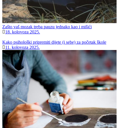
Zašto vaš mozak treba pauzu jednako kao i mišići
18. kolovoza 2025.
Kako psihološki pripremiti dijete (i sebe) za početak škole
11. kolovoza 2025.