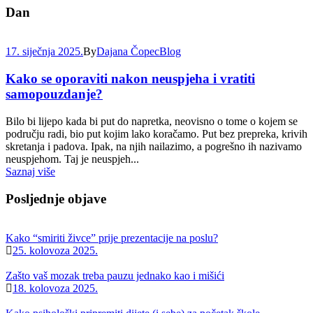
Dan
17. siječnja 2025.
By
Dajana Čopec
Blog
Kako se oporaviti nakon neuspjeha i vratiti
samopouzdanje?
Bilo bi lijepo kada bi put do napretka, neovisno o tome o kojem se
području radi, bio put kojim lako koračamo. Put bez prepreka, krivih
skretanja i padova. Ipak, na njih nailazimo, a pogrešno ih nazivamo
neuspjehom. Taj je neuspjeh...
Saznaj više
Posljednje objave
Kako “smiriti živce” prije prezentacije na poslu?
25. kolovoza 2025.
Zašto vaš mozak treba pauzu jednako kao i mišići
18. kolovoza 2025.