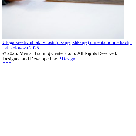
Uloga kreativnih aktivnosti (pisanje, slikanje) u mentalnom zdravlju
4. kolovoza 2025.
© 2026. Mental Training Center d.o.o. All Rights Reserved.
Designed and Developed by
BDesign
Clos
this
modu