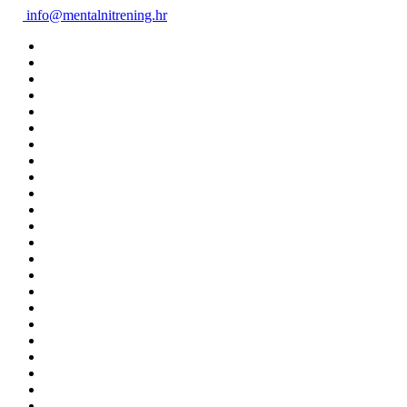
info@mentalnitrening.hr