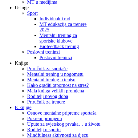
MT u medijima
Usluge
Sport
Individualni rad
MT edukacija za trenere
2025.
Mentalni trening za
sportske klubove
Biofeedback trening
Poslovni treninzi
Poslovni treninzi
Knjige
Priručnik za sportaše
Mentalni trening u nogometu
Mentalni trening u tenisu
Kako graditi otpornost na stres?
Mala knjiga velikih promjena
Roditelji novog doba
Priručnik za trenere
E-knjige
Osnove mentalne pripreme sportaša
Pokreni promjenu
Upute za svjetskog prvaka… u životu
Roditelji u sportu
Mindfulness aktivnosti za djecu