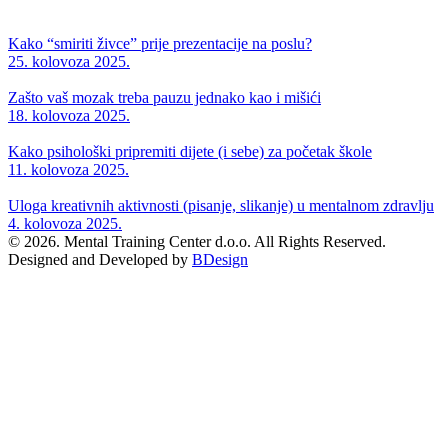
Kako “smiriti živce” prije prezentacije na poslu?
25. kolovoza 2025.
Zašto vaš mozak treba pauzu jednako kao i mišići
18. kolovoza 2025.
Kako psihološki pripremiti dijete (i sebe) za početak škole
11. kolovoza 2025.
Uloga kreativnih aktivnosti (pisanje, slikanje) u mentalnom zdravlju
4. kolovoza 2025.
© 2026. Mental Training Center d.o.o. All Rights Reserved.
Designed and Developed by
BDesign
Clos
this
modu