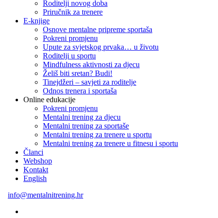
Roditelji novog doba
Priručnik za trenere
E-knjige
Osnove mentalne pripreme sportaša
Pokreni promjenu
Upute za svjetskog prvaka… u životu
Roditelji u sportu
Mindfulness aktivnosti za djecu
Želiš biti sretan? Budi!
Tinejdžeri – savjeti za roditelje
Odnos trenera i sportaša
Online edukacije
Pokreni promjenu
Mentalni trening za djecu
Mentalni trening za sportaše
Mentalni trening za trenere u sportu
Mentalni trening za trenere u fitnesu i sportu
Članci
Webshop
Kontakt
English
info@mentalnitrening.hr