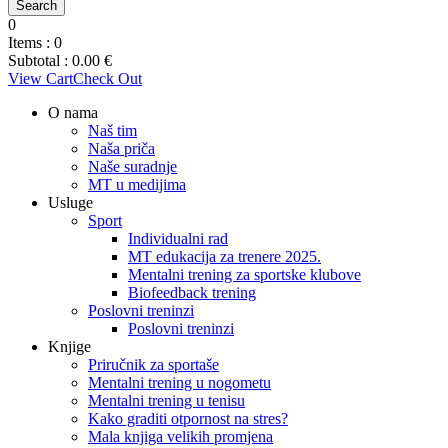
0
Items :
0
Subtotal :
0.00
€
View Cart
Check Out
O nama
Naš tim
Naša priča
Naše suradnje
MT u medijima
Usluge
Sport
Individualni rad
MT edukacija za trenere 2025.
Mentalni trening za sportske klubove
Biofeedback trening
Poslovni treninzi
Poslovni treninzi
Knjige
Priručnik za sportaše
Mentalni trening u nogometu
Mentalni trening u tenisu
Kako graditi otpornost na stres?
Mala knjiga velikih promjena