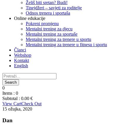
Želiš biti sretan? Budi!
Tinejdžeri – savjeti za roditelje
Odnos trenera i sportaša
Online edukacije
Pokreni promjenu
Mentalni trening za djecu
Mentalni trening za sportaše
Mentalni trening za trenere u sportu
Mentalni trening za trenere u fitnesu i sportu
Članci
Webshop
Kontakt
English
0
Items :
0
Subtotal :
0.00
€
View Cart
Check Out
15 ožujka, 2020
Dan