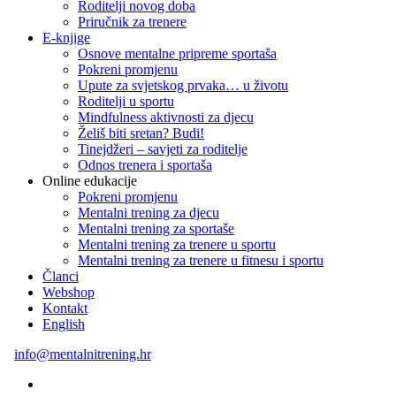
Roditelji novog doba
Priručnik za trenere
E-knjige
Osnove mentalne pripreme sportaša
Pokreni promjenu
Upute za svjetskog prvaka… u životu
Roditelji u sportu
Mindfulness aktivnosti za djecu
Želiš biti sretan? Budi!
Tinejdžeri – savjeti za roditelje
Odnos trenera i sportaša
Online edukacije
Pokreni promjenu
Mentalni trening za djecu
Mentalni trening za sportaše
Mentalni trening za trenere u sportu
Mentalni trening za trenere u fitnesu i sportu
Članci
Webshop
Kontakt
English
info@mentalnitrening.hr