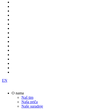
EN
O nama
Naš tim
Naša priča
Naše suradnje