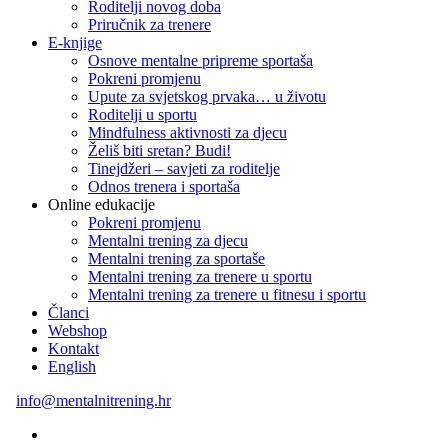
Roditelji novog doba
Priručnik za trenere
E-knjige
Osnove mentalne pripreme sportaša
Pokreni promjenu
Upute za svjetskog prvaka… u životu
Roditelji u sportu
Mindfulness aktivnosti za djecu
Želiš biti sretan? Budi!
Tinejdžeri – savjeti za roditelje
Odnos trenera i sportaša
Online edukacije
Pokreni promjenu
Mentalni trening za djecu
Mentalni trening za sportaše
Mentalni trening za trenere u sportu
Mentalni trening za trenere u fitnesu i sportu
Članci
Webshop
Kontakt
English
info@mentalnitrening.hr