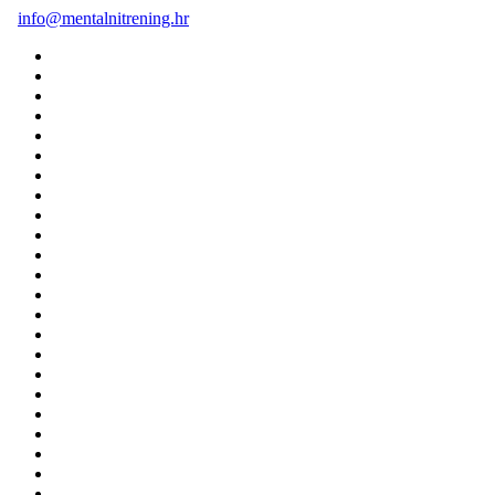
info@mentalnitrening.hr