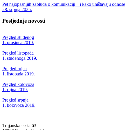
Pet najopasnijih zabluda o komunikaciji – i kako uništavaju odnose
28. srpnja 2025.
Posljednje novosti
Pregled studenog
1. prosinca 2019.
Pregled listopada
1. studenoga 2019.
Pregled rujna
1. listopada 2019.
Pregled kolovoza
1. rujna 2019.
Pregled srpnja
1. kolovoza 2019.
Trnjanska cesta 63