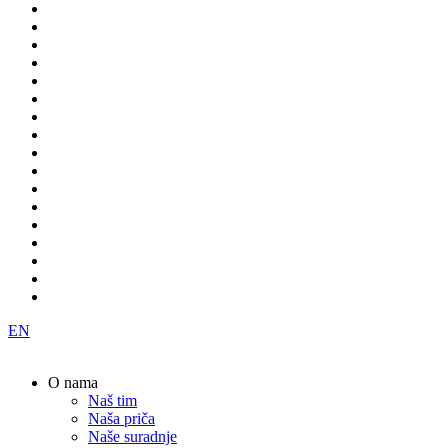
EN
O nama
Naš tim
Naša priča
Naše suradnje