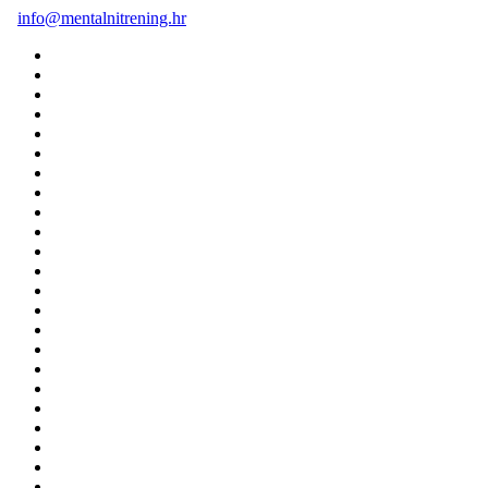
info@mentalnitrening.hr