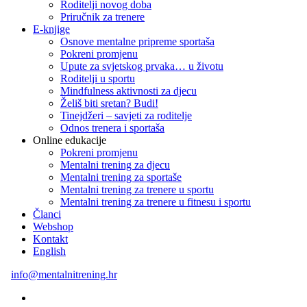
Roditelji novog doba
Priručnik za trenere
E-knjige
Osnove mentalne pripreme sportaša
Pokreni promjenu
Upute za svjetskog prvaka… u životu
Roditelji u sportu
Mindfulness aktivnosti za djecu
Želiš biti sretan? Budi!
Tinejdžeri – savjeti za roditelje
Odnos trenera i sportaša
Online edukacije
Pokreni promjenu
Mentalni trening za djecu
Mentalni trening za sportaše
Mentalni trening za trenere u sportu
Mentalni trening za trenere u fitnesu i sportu
Članci
Webshop
Kontakt
English
info@mentalnitrening.hr