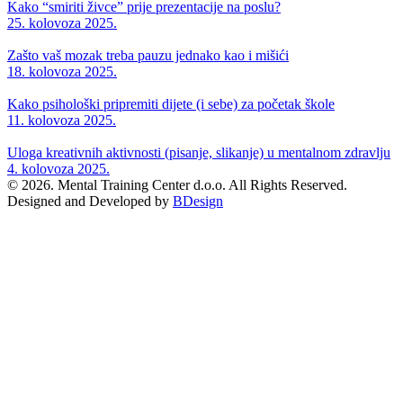
Kako “smiriti živce” prije prezentacije na poslu?
25. kolovoza 2025.
Zašto vaš mozak treba pauzu jednako kao i mišići
18. kolovoza 2025.
Kako psihološki pripremiti dijete (i sebe) za početak škole
11. kolovoza 2025.
Uloga kreativnih aktivnosti (pisanje, slikanje) u mentalnom zdravlju
4. kolovoza 2025.
© 2026. Mental Training Center d.o.o. All Rights Reserved.
Designed and Developed by
BDesign
Clos
this
modu