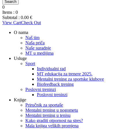
0
Items :
0
Subtotal :
0.00
€
View Cart
Check Out
O nama
Naš tim
Naša priča
Naše suradnje
MT u medijima
Usluge
Sport
Individualni rad
MT edukacija za trenere 2025.
Mentalni trening za sportske klubove
Biofeedback trening
Poslovni treninzi
Poslovni treninzi
Knjige
Priručnik za sportaše
Mentalni trening u nogometu
Mentalni trening u tenisu
Kako graditi otpornost na stres?
Mala knjiga velikih promjena