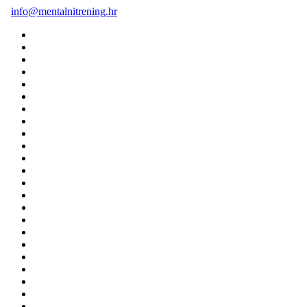
info@mentalnitrening.hr