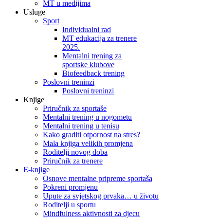
MT u medijima
Usluge
Sport
Individualni rad
MT edukacija za trenere
2025.
Mentalni trening za
sportske klubove
Biofeedback trening
Poslovni treninzi
Poslovni treninzi
Knjige
Priručnik za sportaše
Mentalni trening u nogometu
Mentalni trening u tenisu
Kako graditi otpornost na stres?
Mala knjiga velikih promjena
Roditelji novog doba
Priručnik za trenere
E-knjige
Osnove mentalne pripreme sportaša
Pokreni promjenu
Upute za svjetskog prvaka… u životu
Roditelji u sportu
Mindfulness aktivnosti za djecu