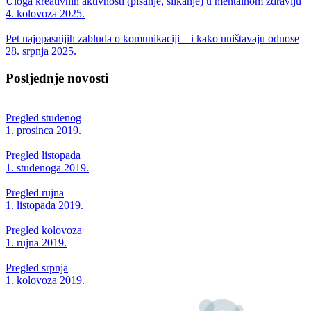
Uloga kreativnih aktivnosti (pisanje, slikanje) u mentalnom zdravlju
4. kolovoza 2025.
Pet najopasnijih zabluda o komunikaciji – i kako uništavaju odnose
28. srpnja 2025.
Posljednje novosti
Pregled studenog
1. prosinca 2019.
Pregled listopada
1. studenoga 2019.
Pregled rujna
1. listopada 2019.
Pregled kolovoza
1. rujna 2019.
Pregled srpnja
1. kolovoza 2019.