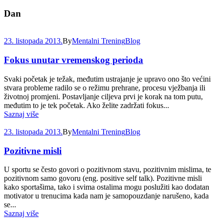
Dan
23. listopada 2013.
By
Mentalni Trening
Blog
Fokus unutar vremenskog perioda
Svaki početak je težak, međutim ustrajanje je upravo ono što većini
stvara probleme radilo se o režimu prehrane, procesu vježbanja ili
životnoj promjeni. Postavljanje ciljeva prvi je korak na tom putu,
međutim to je tek početak. Ako želite zadržati fokus...
Saznaj više
23. listopada 2013.
By
Mentalni Trening
Blog
Pozitivne misli
U sportu se često govori o pozitivnom stavu, pozitivnim mislima, te
pozitivnom samo govoru (eng. positive self talk). Pozitivne misli
kako sportašima, tako i svima ostalima mogu poslužiti kao dodatan
motivator u trenucima kada nam je samopouzdanje narušeno, kada
se...
Saznaj više