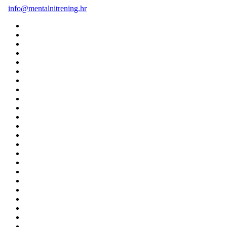
info@mentalnitrening.hr