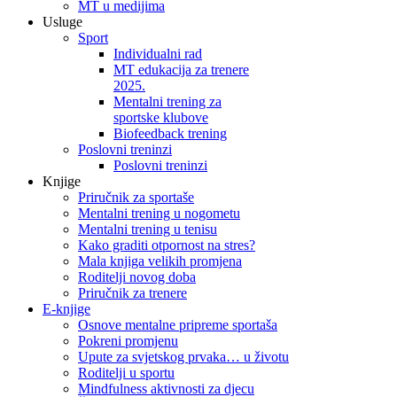
MT u medijima
Usluge
Sport
Individualni rad
MT edukacija za trenere
2025.
Mentalni trening za
sportske klubove
Biofeedback trening
Poslovni treninzi
Poslovni treninzi
Knjige
Priručnik za sportaše
Mentalni trening u nogometu
Mentalni trening u tenisu
Kako graditi otpornost na stres?
Mala knjiga velikih promjena
Roditelji novog doba
Priručnik za trenere
E-knjige
Osnove mentalne pripreme sportaša
Pokreni promjenu
Upute za svjetskog prvaka… u životu
Roditelji u sportu
Mindfulness aktivnosti za djecu