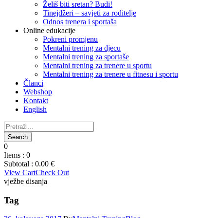
Želiš biti sretan? Budi!
Tinejdžeri – savjeti za roditelje
Odnos trenera i sportaša
Online edukacije
Pokreni promjenu
Mentalni trening za djecu
Mentalni trening za sportaše
Mentalni trening za trenere u sportu
Mentalni trening za trenere u fitnesu i sportu
Članci
Webshop
Kontakt
English
0
Items :
0
Subtotal :
0.00
€
View Cart
Check Out
vježbe disanja
Tag