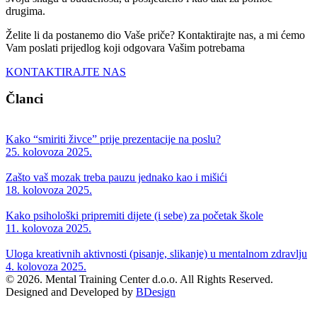
drugima.
Želite li da postanemo dio Vaše priče? Kontaktirajte nas, a mi ćemo
Vam poslati prijedlog koji odgovara Vašim potrebama
KONTAKTIRAJTE NAS
Članci
Kako “smiriti živce” prije prezentacije na poslu?
25. kolovoza 2025.
Zašto vaš mozak treba pauzu jednako kao i mišići
18. kolovoza 2025.
Kako psihološki pripremiti dijete (i sebe) za početak škole
11. kolovoza 2025.
Uloga kreativnih aktivnosti (pisanje, slikanje) u mentalnom zdravlju
4. kolovoza 2025.
© 2026. Mental Training Center d.o.o. All Rights Reserved.
Designed and Developed by
BDesign
Clos
this