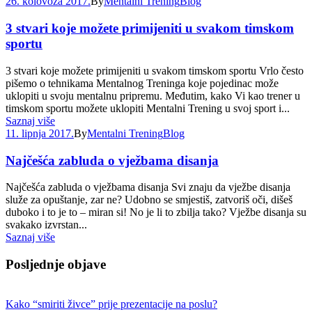
26. kolovoza 2017.
By
Mentalni Trening
Blog
3 stvari koje možete primijeniti u svakom timskom
sportu
3 stvari koje možete primijeniti u svakom timskom sportu Vrlo često
pišemo o tehnikama Mentalnog Treninga koje pojedinac može
uklopiti u svoju mentalnu pripremu. Međutim, kako Vi kao trener u
timskom sportu možete uklopiti Mentalni Trening u svoj sport i...
Saznaj više
11. lipnja 2017.
By
Mentalni Trening
Blog
Najčešća zabluda o vježbama disanja
Najčešća zabluda o vježbama disanja Svi znaju da vježbe disanja
služe za opuštanje, zar ne? Udobno se smjestiš, zatvoriš oči, dišeš
duboko i to je to – miran si! No je li to zbilja tako? Vježbe disanja su
svakako izvrstan...
Saznaj više
Posljednje objave
Kako “smiriti živce” prije prezentacije na poslu?