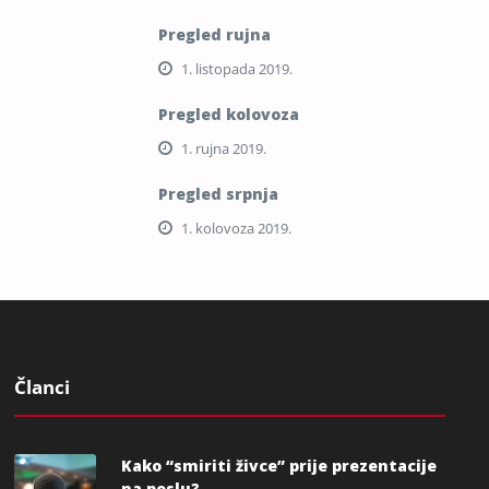
Pregled rujna
1. listopada 2019.
Pregled kolovoza
1. rujna 2019.
Pregled srpnja
1. kolovoza 2019.
Članci
Kako “smiriti živce” prije prezentacije
na poslu?