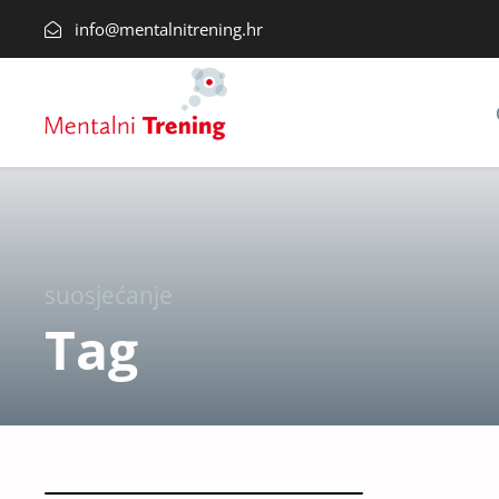
info@mentalnitrening.hr
suosjećanje
Tag