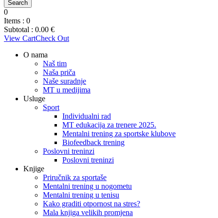
0
Items :
0
Subtotal :
0.00
€
View Cart
Check Out
O nama
Naš tim
Naša priča
Naše suradnje
MT u medijima
Usluge
Sport
Individualni rad
MT edukacija za trenere 2025.
Mentalni trening za sportske klubove
Biofeedback trening
Poslovni treninzi
Poslovni treninzi
Knjige
Priručnik za sportaše
Mentalni trening u nogometu
Mentalni trening u tenisu
Kako graditi otpornost na stres?
Mala knjiga velikih promjena