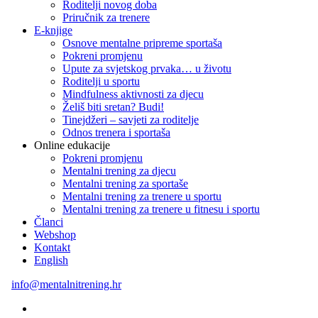
Roditelji novog doba
Priručnik za trenere
E-knjige
Osnove mentalne pripreme sportaša
Pokreni promjenu
Upute za svjetskog prvaka… u životu
Roditelji u sportu
Mindfulness aktivnosti za djecu
Želiš biti sretan? Budi!
Tinejdžeri – savjeti za roditelje
Odnos trenera i sportaša
Online edukacije
Pokreni promjenu
Mentalni trening za djecu
Mentalni trening za sportaše
Mentalni trening za trenere u sportu
Mentalni trening za trenere u fitnesu i sportu
Članci
Webshop
Kontakt
English
info@mentalnitrening.hr