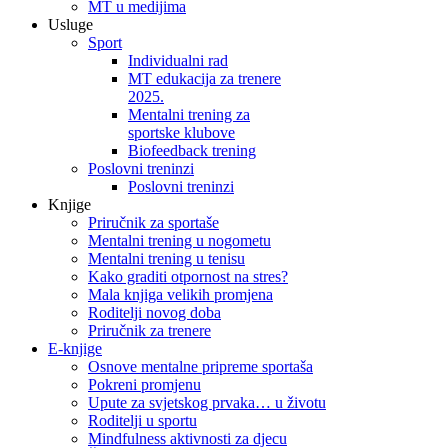
MT u medijima
Usluge
Sport
Individualni rad
MT edukacija za trenere
2025.
Mentalni trening za
sportske klubove
Biofeedback trening
Poslovni treninzi
Poslovni treninzi
Knjige
Priručnik za sportaše
Mentalni trening u nogometu
Mentalni trening u tenisu
Kako graditi otpornost na stres?
Mala knjiga velikih promjena
Roditelji novog doba
Priručnik za trenere
E-knjige
Osnove mentalne pripreme sportaša
Pokreni promjenu
Upute za svjetskog prvaka… u životu
Roditelji u sportu
Mindfulness aktivnosti za djecu