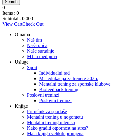
0
Items :
0
Subtotal :
0.00
€
View Cart
Check Out
O nama
Naš tim
Naša priča
Naše suradnje
MT u medijima
Usluge
Sport
Individualni rad
MT edukacija za trenere 2025.
Mentalni trening za sportske klubove
Biofeedback trening
Poslovni treninzi
Poslovni treninzi
Knjige
Priručnik za sportaše
Mentalni trening u nogometu
Mentalni trening u tenisu
Kako graditi otpornost na stres?
Mala knjiga velikih promjena