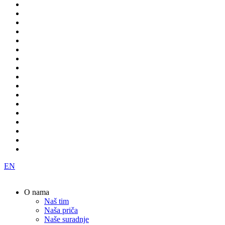
EN
O nama
Naš tim
Naša priča
Naše suradnje