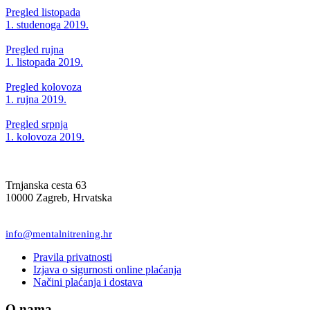
Pregled listopada
1. studenoga 2019.
Pregled rujna
1. listopada 2019.
Pregled kolovoza
1. rujna 2019.
Pregled srpnja
1. kolovoza 2019.
Trnjanska cesta 63
10000 Zagreb, Hrvatska
info@mentalnitrening.hr
Pravila privatnosti
Izjava o sigurnosti online plaćanja
Načini plaćanja i dostava
O nama