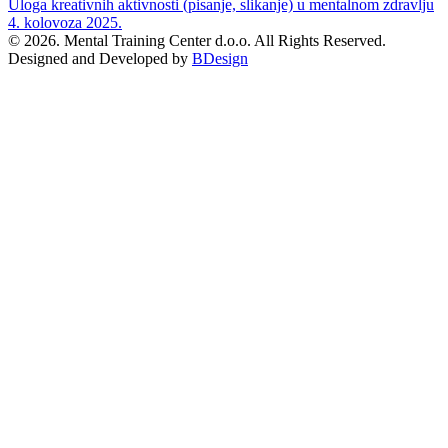
Uloga kreativnih aktivnosti (pisanje, slikanje) u mentalnom zdravlju
4. kolovoza 2025.
© 2026. Mental Training Center d.o.o. All Rights Reserved.
Designed and Developed by
BDesign
Clos
this
modu