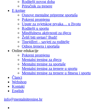
Roditelji novog doba
Priručnik za trenere
E-knjige
Osnove mentalne pripreme sportaša
Pokreni promjenu
Upute za svjetskog prvaka… u životu
Roditelji u sportu
Mindfulness aktivnosti za djecu
Želiš biti sretan? Budi!
Tinejdžeri – savjeti za roditelje
Odnos trenera i sportaša
Online edukacije
Pokreni promjenu
Mentalni trening za djecu
Mentalni trening za sportaše
Mentalni trening za trenere u sportu
Mentalni trening za trenere u fitnesu i sportu
Članci
Webshop
Kontakt
English
info@mentalnitrening.hr