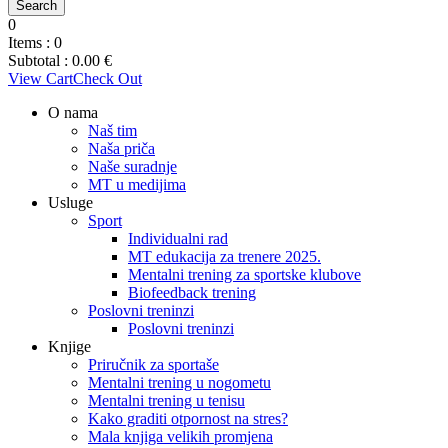
0
Items :
0
Subtotal :
0.00
€
View Cart
Check Out
O nama
Naš tim
Naša priča
Naše suradnje
MT u medijima
Usluge
Sport
Individualni rad
MT edukacija za trenere 2025.
Mentalni trening za sportske klubove
Biofeedback trening
Poslovni treninzi
Poslovni treninzi
Knjige
Priručnik za sportaše
Mentalni trening u nogometu
Mentalni trening u tenisu
Kako graditi otpornost na stres?
Mala knjiga velikih promjena