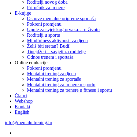
Roditelji novog doba
Priručnik za trenere
E-knjige
Osnove mentalne pripreme sportaša
Pokreni promjenu
Upute za svjetskog prvaka… u životu
Roditelji u sportu
Mindfulness aktivnosti za djecu
Želiš biti sretan? Budi!
Tinejdžeri – savjeti za roditelje
Odnos trenera i sportaša
Online edukacije
Pokreni promjenu
Mentalni trening za djecu
Mentalni trening za sportaše
Mentalni trening za trenere u sportu
Mentalni trening za trenere u fitnesu i sportu
Članci
Webshop
Kontakt
English
info@mentalnitrening.hr