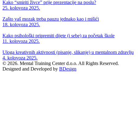
Kako “smiriti živce” prije prezentacije na poslu?
25. kolovoza 2025.
Zašto vaš mozak treba pauzu jednako kao i mišići
18. kolovoza 2025.
Kako psihološki pripremiti dijete (i sebe) za početak škole
11. kolovoza 2025.
Uloga kreativnih aktivnosti (pisanje, slikanje) u mentalnom zdravlju
4. kolovoza 2025.
© 2026. Mental Training Center d.o.o. All Rights Reserved.
Designed and Developed by
BDesign
Clos
this
modu