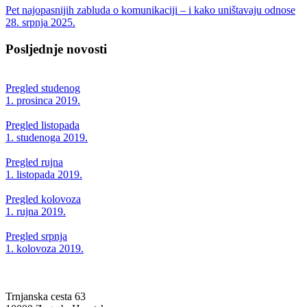
Pet najopasnijih zabluda o komunikaciji – i kako uništavaju odnose
28. srpnja 2025.
Posljednje novosti
Pregled studenog
1. prosinca 2019.
Pregled listopada
1. studenoga 2019.
Pregled rujna
1. listopada 2019.
Pregled kolovoza
1. rujna 2019.
Pregled srpnja
1. kolovoza 2019.
Trnjanska cesta 63