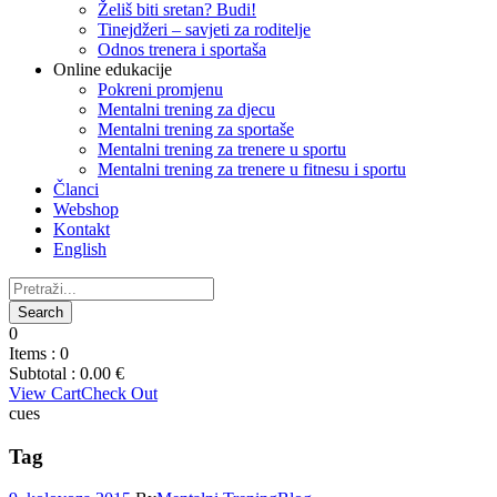
Želiš biti sretan? Budi!
Tinejdžeri – savjeti za roditelje
Odnos trenera i sportaša
Online edukacije
Pokreni promjenu
Mentalni trening za djecu
Mentalni trening za sportaše
Mentalni trening za trenere u sportu
Mentalni trening za trenere u fitnesu i sportu
Članci
Webshop
Kontakt
English
0
Items :
0
Subtotal :
0.00
€
View Cart
Check Out
cues
Tag