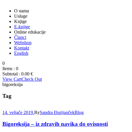
O nama
Usluge
Knjige
E-knjige
Online edukacije
Članci
Webshop
Kontakt
English
0
Items :
0
Subtotal :
0.00
€
View Cart
Check Out
bigoreksija
Tag
14. veljače 2019.
By
Sandra Đurijanček
Blog
Bigoreksija – iz zdravih navika do ovisnosti