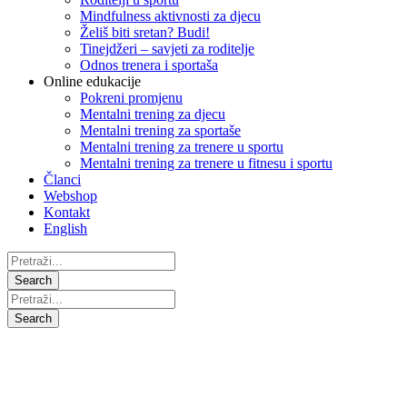
Mindfulness aktivnosti za djecu
Želiš biti sretan? Budi!
Tinejdžeri – savjeti za roditelje
Odnos trenera i sportaša
Online edukacije
Pokreni promjenu
Mentalni trening za djecu
Mentalni trening za sportaše
Mentalni trening za trenere u sportu
Mentalni trening za trenere u fitnesu i sportu
Članci
Webshop
Kontakt
English