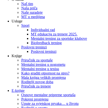
Naš tim
Naša priča
Naše suradnje
MT u medijima
Usluge
Sport
Individualni rad
MT edukacija za trenere 2025.
Mentalni trening za sportske klubove
Biofeedback trening
Poslovni treninzi
Poslovni treninzi
Knjige
Priručnik za sportaše
Mentalni trening u nogometu
Mentalni trening u tenisu
Kako graditi otpornost na stres?
Mala knjiga velikih promjena
Roditelji novog doba
Priručnik za trenere
E-knjige
Osnove mentalne pripreme sportaša
Pokreni promjenu
Upute za svjetskog prvaka… u životu
Roditelji u sportu