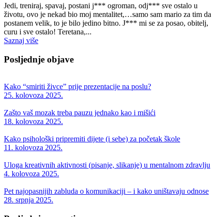
Jedi, treniraj, spavaj, postani j*** ogroman, odj*** sve ostalo u
životu, ovo je nekad bio moj mentalitet,…samo sam mario za tim da
postanem velik, to je bilo jedino bitno. J*** mi se za posao, obitelj,
curu i sve ostalo! Teretana,...
Saznaj više
Posljednje objave
Kako “smiriti živce” prije prezentacije na poslu?
25. kolovoza 2025.
Zašto vaš mozak treba pauzu jednako kao i mišići
18. kolovoza 2025.
Kako psihološki pripremiti dijete (i sebe) za početak škole
11. kolovoza 2025.
Uloga kreativnih aktivnosti (pisanje, slikanje) u mentalnom zdravlju
4. kolovoza 2025.
Pet najopasnijih zabluda o komunikaciji – i kako uništavaju odnose
28. srpnja 2025.