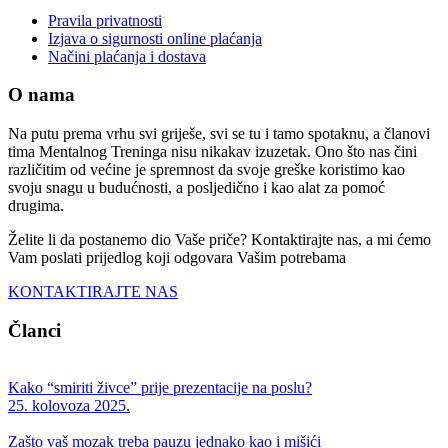
Pravila privatnosti
Izjava o sigurnosti online plaćanja
Načini plaćanja i dostava
O nama
Na putu prema vrhu svi griješe, svi se tu i tamo spotaknu, a članovi
tima Mentalnog Treninga nisu nikakav izuzetak. Ono što nas čini
različitim od većine je spremnost da svoje greške koristimo kao
svoju snagu u budućnosti, a posljedično i kao alat za pomoć
drugima.
Želite li da postanemo dio Vaše priče? Kontaktirajte nas, a mi ćemo
Vam poslati prijedlog koji odgovara Vašim potrebama
KONTAKTIRAJTE NAS
Članci
Kako “smiriti živce” prije prezentacije na poslu?
25. kolovoza 2025.
Zašto vaš mozak treba pauzu jednako kao i mišići