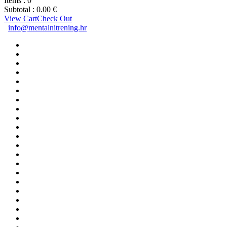
Items :
0
Subtotal :
0.00
€
View Cart
Check Out
info@mentalnitrening.hr