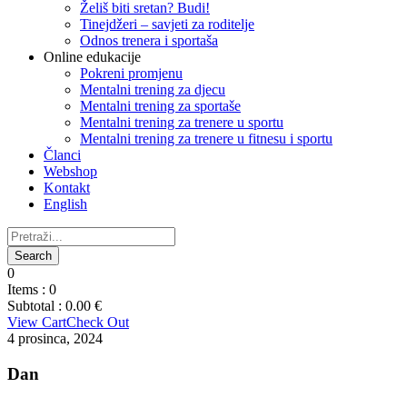
Želiš biti sretan? Budi!
Tinejdžeri – savjeti za roditelje
Odnos trenera i sportaša
Online edukacije
Pokreni promjenu
Mentalni trening za djecu
Mentalni trening za sportaše
Mentalni trening za trenere u sportu
Mentalni trening za trenere u fitnesu i sportu
Članci
Webshop
Kontakt
English
0
Items :
0
Subtotal :
0.00
€
View Cart
Check Out
4 prosinca, 2024
Dan