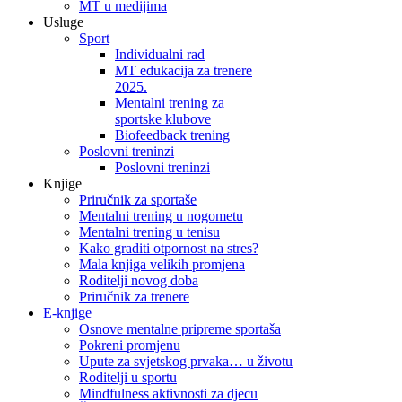
MT u medijima
Usluge
Sport
Individualni rad
MT edukacija za trenere
2025.
Mentalni trening za
sportske klubove
Biofeedback trening
Poslovni treninzi
Poslovni treninzi
Knjige
Priručnik za sportaše
Mentalni trening u nogometu
Mentalni trening u tenisu
Kako graditi otpornost na stres?
Mala knjiga velikih promjena
Roditelji novog doba
Priručnik za trenere
E-knjige
Osnove mentalne pripreme sportaša
Pokreni promjenu
Upute za svjetskog prvaka… u životu
Roditelji u sportu
Mindfulness aktivnosti za djecu