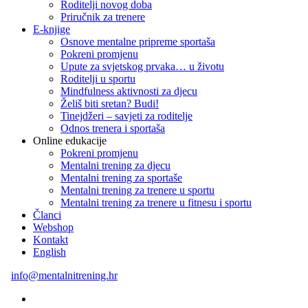
Roditelji novog doba
Priručnik za trenere
E-knjige
Osnove mentalne pripreme sportaša
Pokreni promjenu
Upute za svjetskog prvaka… u životu
Roditelji u sportu
Mindfulness aktivnosti za djecu
Želiš biti sretan? Budi!
Tinejdžeri – savjeti za roditelje
Odnos trenera i sportaša
Online edukacije
Pokreni promjenu
Mentalni trening za djecu
Mentalni trening za sportaše
Mentalni trening za trenere u sportu
Mentalni trening za trenere u fitnesu i sportu
Članci
Webshop
Kontakt
English
info@mentalnitrening.hr