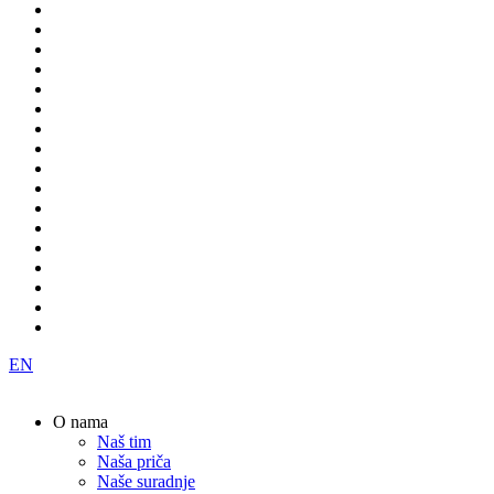
EN
O nama
Naš tim
Naša priča
Naše suradnje