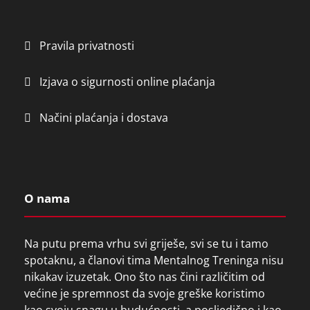
l
d
e
Pravila privatnosti
m
p
Izjava o sigurnosti online plaćanja
t
y
Načini plaćanja i dostava
.
O nama
Na putu prema vrhu svi griješe, svi se tu i tamo
spotaknu, a članovi tima Mentalnog Treninga nisu
nikakav izuzetak. Ono što nas čini različitim od
većine je spremnost da svoje greške koristimo
kao svoju snagu u budućnosti, a posljedično i kao