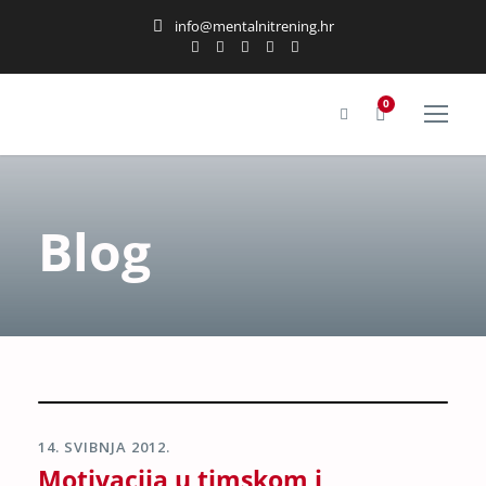
info@mentalnitrening.hr
0
Blog
14. SVIBNJA 2012.
Motivacija u timskom i