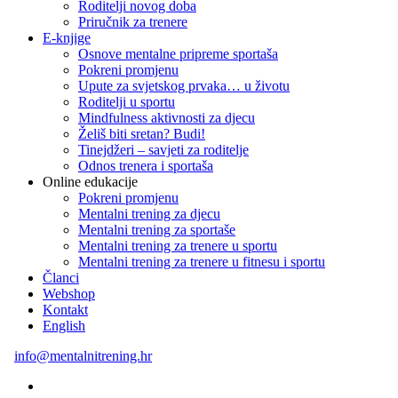
Roditelji novog doba
Priručnik za trenere
E-knjige
Osnove mentalne pripreme sportaša
Pokreni promjenu
Upute za svjetskog prvaka… u životu
Roditelji u sportu
Mindfulness aktivnosti za djecu
Želiš biti sretan? Budi!
Tinejdžeri – savjeti za roditelje
Odnos trenera i sportaša
Online edukacije
Pokreni promjenu
Mentalni trening za djecu
Mentalni trening za sportaše
Mentalni trening za trenere u sportu
Mentalni trening za trenere u fitnesu i sportu
Članci
Webshop
Kontakt
English
info@mentalnitrening.hr