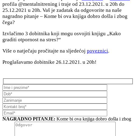
profila @mentalnitrening i traje od 23.12.2021. u 20h do
25.12.2021 u 20h. Vaš je zadatak da odgovorite na naše
nagradno pitanje – Kome bi ova knjiga dobro došla i zbog
čega?
Izvlačimo 3 dobitnika koji mogu osvojiti knjigu „Kako
graditi otpornost na stres?“
Više o natječaju pročitajte na sljedećoj
poveznici
.
Proglašavamo dobitnike 26.12.2021. u 20h!
NAGRADNO PITANJE:
Kome bi ova knjiga dobro došla i zbog