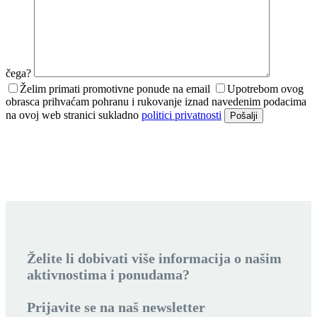
čega?
Please
Želim primati promotivne ponude na email
Upotrebom ovog
leave
obrasca prihvaćam pohranu i rukovanje iznad navedenim podacima
this
na ovoj web stranici sukladno
politici privatnosti
field
empty.
Želite li dobivati više informacija o našim
aktivnostima i ponudama?
Prijavite se na naš newsletter