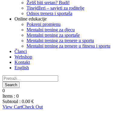
Želiš biti sretan? Budi!
Tinejdžeri – savjeti za roditelje
Odnos trenera i sportaša
Online edukacije
Pokreni promjenu
Mentalni trening za djecu
Mentalni trening za sportaše
Mentalni trening za trenere u sportu
Mentalni trening za trenere u fitnesu i sportu
Članci
Webshop
Kontakt
English
0
Items :
0
Subtotal :
0.00
€
View Cart
Check Out