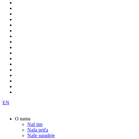
EN
O nama
Naš tim
Naša priča
Naše suradnje