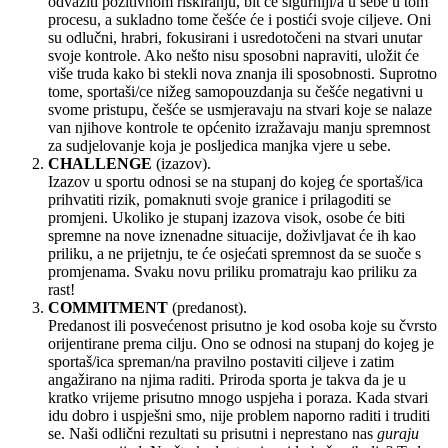
odvažiti pozitivnom riskiranju, bit će sigurniji/a u sebe u tom
procesu, a sukladno tome češće će i postići svoje ciljeve. Oni
su odlučni, hrabri, fokusirani i usredotočeni na stvari unutar
svoje kontrole. Ako nešto nisu sposobni napraviti, uložit će
više truda kako bi stekli nova znanja ili sposobnosti. Suprotno
tome, sportaši/ce nižeg samopouzdanja su češće negativni u
svome pristupu, češće se usmjeravaju na stvari koje se nalaze
van njihove kontrole te općenito izražavaju manju spremnost
za sudjelovanje koja je posljedica manjka vjere u sebe.
CHALLENGE
(izazov).
Izazov u sportu odnosi se na stupanj do kojeg će sportaš/ica
prihvatiti rizik, pomaknuti svoje granice i prilagoditi se
promjeni. Ukoliko je stupanj izazova visok, osobe će biti
spremne na nove iznenadne situacije, doživljavat će ih kao
priliku, a ne prijetnju, te će osjećati spremnost da se suoče s
promjenama. Svaku novu priliku promatraju kao priliku za
rast!
COMMITMENT
(predanost).
Predanost ili posvećenost prisutno je kod osoba koje su čvrsto
orijentirane prema cilju. Ono se odnosi na stupanj do kojeg je
sportaš/ica spreman/na pravilno postaviti ciljeve i zatim
angažirano na njima raditi. Priroda sporta je takva da je u
kratko vrijeme prisutno mnogo uspjeha i poraza. Kada stvari
idu dobro i uspješni smo, nije problem naporno raditi i truditi
se. Naši odlični rezultati su prisutni i neprestano nas
guraju