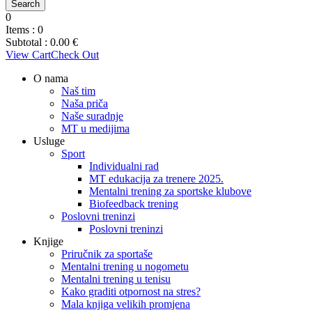
0
Items :
0
Subtotal :
0.00
€
View Cart
Check Out
O nama
Naš tim
Naša priča
Naše suradnje
MT u medijima
Usluge
Sport
Individualni rad
MT edukacija za trenere 2025.
Mentalni trening za sportske klubove
Biofeedback trening
Poslovni treninzi
Poslovni treninzi
Knjige
Priručnik za sportaše
Mentalni trening u nogometu
Mentalni trening u tenisu
Kako graditi otpornost na stres?
Mala knjiga velikih promjena