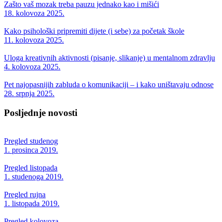
Zašto vaš mozak treba pauzu jednako kao i mišići
18. kolovoza 2025.
Kako psihološki pripremiti dijete (i sebe) za početak škole
11. kolovoza 2025.
Uloga kreativnih aktivnosti (pisanje, slikanje) u mentalnom zdravlju
4. kolovoza 2025.
Pet najopasnijih zabluda o komunikaciji – i kako uništavaju odnose
28. srpnja 2025.
Posljednje novosti
Pregled studenog
1. prosinca 2019.
Pregled listopada
1. studenoga 2019.
Pregled rujna
1. listopada 2019.
Pregled kolovoza