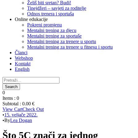
Želiš biti sretan? Budi!
Tinejdžeri – savjeti za roditelje
Odnos trenera i sportaša
Online edukacije
Pokreni promjenu
Mentalni trening za djecu
Mentalni trening za sportaše
Mentalni trening za trenere u sportu
Mentalni trening za trenere u fitnesu i sportu
Članci
Webshop
Kontakt
English
0
Items :
0
Subtotal :
0.00
€
View Cart
Check Out
•
15. veljače 2022.
•
By
Lea Dogan
Što 5C znači za jednog