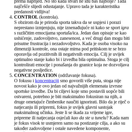
prema naprijed. No što kada stvari ne idu baš najbolje? Tada
najčešće slijedi odustajanje. Upravo tada je karakteristika
predanosti vidljiva!
CONTROL
(kontrola).
S obzirom da je priroda sporta takva da se uspjesi i porazi
neprestano izmjenjuju, nije iznenađujuće ni kako se sport
igra
s različitim emocijama sportaša/ica. Jedan dan opisuje se kao
ushićenje, zadovoljstvo, zanesenost, a već drugi dan mogu biti
prisutne frustracija i nezadovoljstvo. Kada je osoba visoko na
dimenziji kontrole, ona ostaje mirna pod pritiskom te se brzo
oporavlja od pozitivnih ili negativnih emocija. Cilj je uvijek
optimalno stanje kako bi i izvedba bila optimalna. Stoga je cilj
kontrolirati emocije i ponašanja do granice koja ne dozvoljava
negativne posljedice.
CONCENTRATION
(održavanje fokusa).
O fokusu i
koncentraciji
smo govorili više puta, stoga nije
novost kako je ovo jedan od najvažnijih elemenata izvrsne
sportske izvedbe. Da bi ciljevi koje smo postavili uopće bili
ostvareni, potrebno je biti maksimalno fokusiran na njih, a
druge ometajuće čimbenike naučiti ignorirati. Bilo da je riječ o
natjecanju ili pripremi, fokus je uvijek glavni sastojak
maksimalnog učinka. Jeste li se ikada za vrijeme igre,
pripreme ili natjecanja osjećali
kao da ste u tunelu
? Kada nam
je fokus visok te usmjeren samo na postizanje cilja, a ako su
također zadovoljene i ostale navedene komponente,