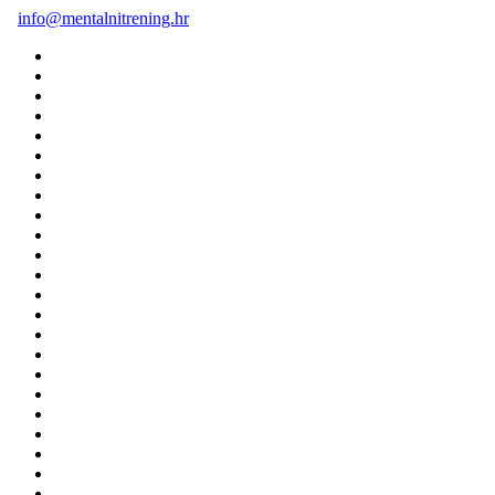
info@mentalnitrening.hr