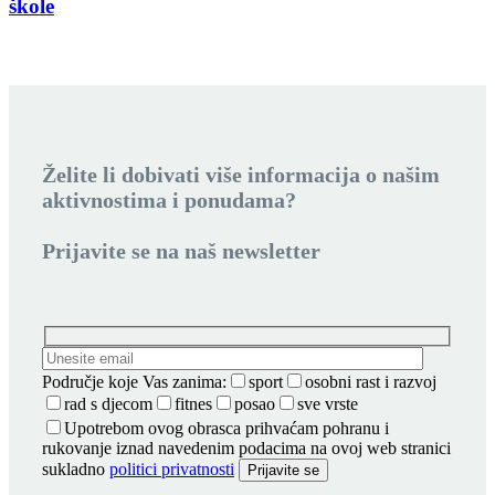
škole
Želite li dobivati više informacija o našim
aktivnostima i ponudama?
Prijavite se na naš newsletter
Područje koje Vas zanima:
sport
osobni rast i razvoj
rad s djecom
fitnes
posao
sve vrste
Please
Upotrebom ovog obrasca prihvaćam pohranu i
leave
rukovanje iznad navedenim podacima na ovoj web stranici
this
sukladno
politici privatnosti
field