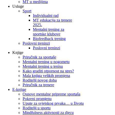
MT u medijima
Usluge
Sport
Individualni rad
MT edukacija za trenere
2025.
Mentalni trening za
sportske klubove
Biofeedback trening
Poslovni treninzi
Poslovni treninzi
Knjige
Priručnik za sportaše
Mentalni trening u nogometu
Mentalni trening u tenisu
Kako graditi otpornost na stres?
Mala knjiga velikih promjena
Roditelji novog doba
Priručnik za trenere
E-knjige
Osnove mentalne pripreme sportaša
Pokreni promjenu
Upute za svjetskog prvaka… u životu
Roditelji u sportu
Mindfulness aktivnosti za djecu