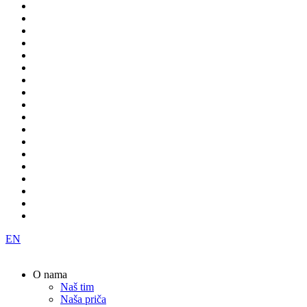
EN
O nama
Naš tim
Naša priča