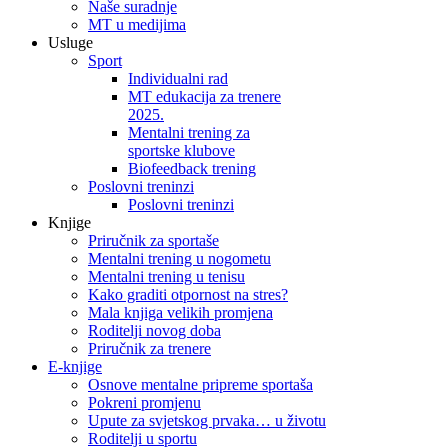
Naše suradnje
MT u medijima
Usluge
Sport
Individualni rad
MT edukacija za trenere
2025.
Mentalni trening za
sportske klubove
Biofeedback trening
Poslovni treninzi
Poslovni treninzi
Knjige
Priručnik za sportaše
Mentalni trening u nogometu
Mentalni trening u tenisu
Kako graditi otpornost na stres?
Mala knjiga velikih promjena
Roditelji novog doba
Priručnik za trenere
E-knjige
Osnove mentalne pripreme sportaša
Pokreni promjenu
Upute za svjetskog prvaka… u životu
Roditelji u sportu