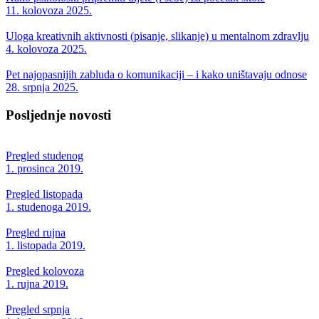
11. kolovoza 2025.
Uloga kreativnih aktivnosti (pisanje, slikanje) u mentalnom zdravlju
4. kolovoza 2025.
Pet najopasnijih zabluda o komunikaciji – i kako uništavaju odnose
28. srpnja 2025.
Posljednje novosti
Pregled studenog
1. prosinca 2019.
Pregled listopada
1. studenoga 2019.
Pregled rujna
1. listopada 2019.
Pregled kolovoza
1. rujna 2019.
Pregled srpnja