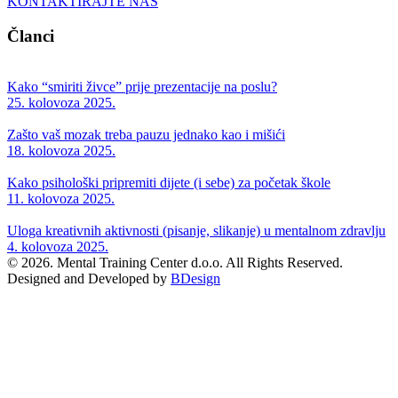
KONTAKTIRAJTE NAS
Članci
Kako “smiriti živce” prije prezentacije na poslu?
25. kolovoza 2025.
Zašto vaš mozak treba pauzu jednako kao i mišići
18. kolovoza 2025.
Kako psihološki pripremiti dijete (i sebe) za početak škole
11. kolovoza 2025.
Uloga kreativnih aktivnosti (pisanje, slikanje) u mentalnom zdravlju
4. kolovoza 2025.
© 2026. Mental Training Center d.o.o. All Rights Reserved.
Designed and Developed by
BDesign
Clos
this
modu