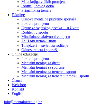
Mala knjiga velikih promjena
Roditelji novog doba
Priručnik za trenere
E-knjige
Osnove mentalne pripreme sportaša
Pokreni promjenu
Upute za svjetskog prvaka… u životu
Roditelji u sportu
Mindfulness aktivnosti za djecu
Želiš biti sretan? Budi!
Tinejdžeri – savjeti za roditelje
Odnos trenera i sportaša
Online edukacije
Pokreni promjenu
Mentalni trening za djecu
Mentalni trening za sportaše
Mentalni trening za trenere u sportu
Mentalni trening za trenere u fitnesu i sportu
Članci
Webshop
Kontakt
English
info@mentalnitrening.hr