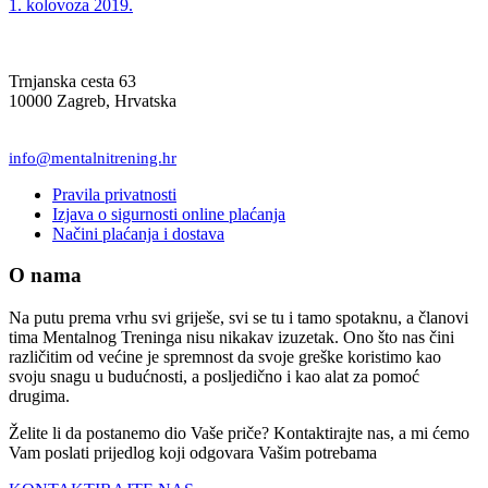
1. kolovoza 2019.
Trnjanska cesta 63
10000 Zagreb, Hrvatska
info@mentalnitrening.hr
Pravila privatnosti
Izjava o sigurnosti online plaćanja
Načini plaćanja i dostava
O nama
Na putu prema vrhu svi griješe, svi se tu i tamo spotaknu, a članovi
tima Mentalnog Treninga nisu nikakav izuzetak. Ono što nas čini
različitim od većine je spremnost da svoje greške koristimo kao
svoju snagu u budućnosti, a posljedično i kao alat za pomoć
drugima.
Želite li da postanemo dio Vaše priče? Kontaktirajte nas, a mi ćemo
Vam poslati prijedlog koji odgovara Vašim potrebama