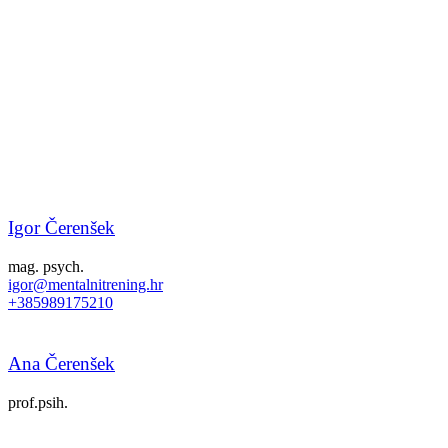
Naš tim
Igor Čerenšek
mag. psych.
igor@mentalnitrening.hr
+385989175210
Ana Čerenšek
prof.psih.