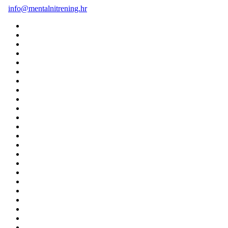
info@mentalnitrening.hr