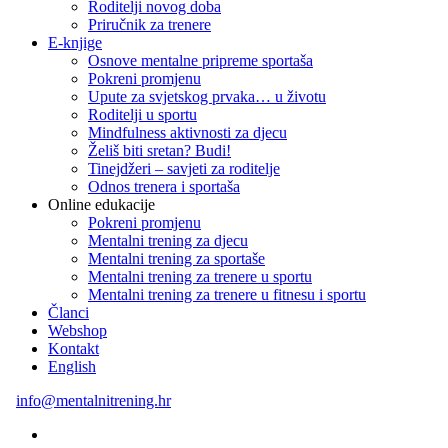
Roditelji novog doba
Priručnik za trenere
E-knjige
Osnove mentalne pripreme sportaša
Pokreni promjenu
Upute za svjetskog prvaka… u životu
Roditelji u sportu
Mindfulness aktivnosti za djecu
Želiš biti sretan? Budi!
Tinejdžeri – savjeti za roditelje
Odnos trenera i sportaša
Online edukacije
Pokreni promjenu
Mentalni trening za djecu
Mentalni trening za sportaše
Mentalni trening za trenere u sportu
Mentalni trening za trenere u fitnesu i sportu
Članci
Webshop
Kontakt
English
info@mentalnitrening.hr