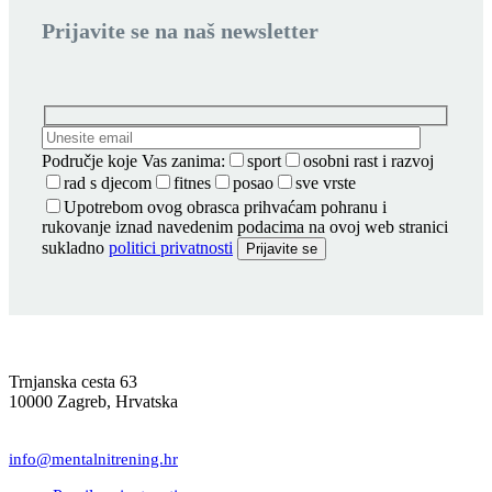
Prijavite se na naš newsletter
Područje koje Vas zanima:
sport
osobni rast i razvoj
rad s djecom
fitnes
posao
sve vrste
Please
Upotrebom ovog obrasca prihvaćam pohranu i
leave
rukovanje iznad navedenim podacima na ovoj web stranici
this
sukladno
politici privatnosti
field
empty.
Trnjanska cesta 63
10000 Zagreb, Hrvatska
info@mentalnitrening.hr