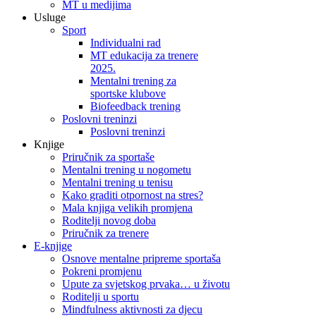
MT u medijima
Usluge
Sport
Individualni rad
MT edukacija za trenere
2025.
Mentalni trening za
sportske klubove
Biofeedback trening
Poslovni treninzi
Poslovni treninzi
Knjige
Priručnik za sportaše
Mentalni trening u nogometu
Mentalni trening u tenisu
Kako graditi otpornost na stres?
Mala knjiga velikih promjena
Roditelji novog doba
Priručnik za trenere
E-knjige
Osnove mentalne pripreme sportaša
Pokreni promjenu
Upute za svjetskog prvaka… u životu
Roditelji u sportu
Mindfulness aktivnosti za djecu