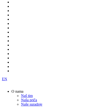
EN
O nama
Naš tim
Naša priča
Naše suradnje