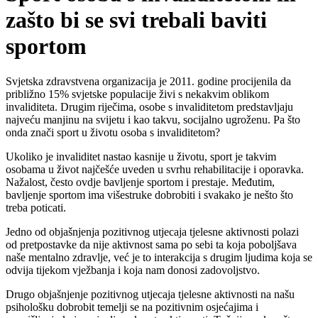
zašto bi se svi trebali baviti
sportom
Svjetska zdravstvena organizacija je 2011. godine procijenila da
približno 15% svjetske populacije živi s nekakvim oblikom
invaliditeta. Drugim riječima, osobe s invaliditetom predstavljaju
najveću manjinu na svijetu i kao takvu, socijalno ugroženu. Pa što
onda znači sport u životu osoba s invaliditetom?
Ukoliko je invaliditet nastao kasnije u životu, sport je takvim
osobama u život najčešće uveden u svrhu rehabilitacije i oporavka.
Nažalost, često ovdje bavljenje sportom i prestaje. Međutim,
bavljenje sportom ima višestruke dobrobiti i svakako je nešto što
treba poticati.
Jedno od objašnjenja pozitivnog utjecaja tjelesne aktivnosti polazi
od pretpostavke da nije aktivnost sama po sebi ta koja poboljšava
naše mentalno zdravlje, već je to interakcija s drugim ljudima koja se
odvija tijekom vježbanja i koja nam donosi zadovoljstvo.
Drugo objašnjenje pozitivnog utjecaja tjelesne aktivnosti na našu
psihološku dobrobit temelji se na pozitivnim osjećajima i