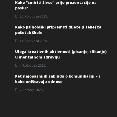
Kako “smiriti živce” prije prezentacije na
poslu?
25. kolovoza 2025.
Kako psihološki pripremiti dijete (i sebe) za
početak škole
11. kolovoza 2025.
Uloga kreativnih aktivnosti (pisanje, slikanje)
u mentalnom zdravlju
4. kolovoza 2025.
Pet najopasnijih zabluda o komunikaciji – i
kako uništavaju odnose
28. srpnja 2025.