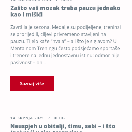
Zašto vaš mozak treba pauzu jednako
kao i mišići
Završila je sezona. Medalje su podijeljene, treninzi
se prorijedili, ciljevi privremeno stavljeni na
pauzu. Tijelo kaže “hvala” – ali što je s glavom? U
Mentalnom Treningu često podsjećamo sportaše
i trenere na jednu jednostavnu istinu: odmor nije
pasivnost – on...
Saznaj više
14. SRPNJA 2025.
BLOG
Neuspjeh u obitelji, timu, sebi – i što