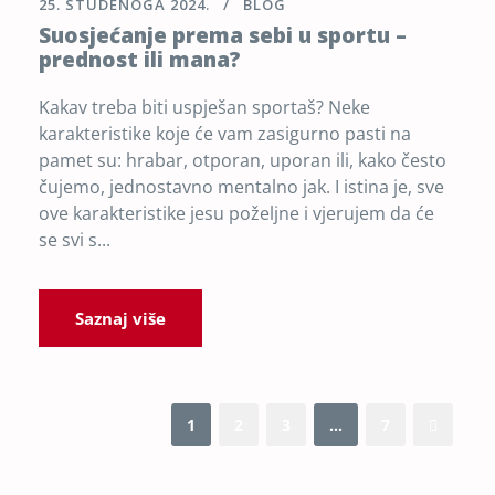
25. STUDENOGA 2024.
BLOG
Suosjećanje prema sebi u sportu –
prednost ili mana?
Kakav treba biti uspješan sportaš? Neke
karakteristike koje će vam zasigurno pasti na
pamet su: hrabar, otporan, uporan ili, kako često
čujemo, jednostavno mentalno jak. I istina je, sve
ove karakteristike jesu poželjne i vjerujem da će
se svi s...
Saznaj više
1
2
3
…
7