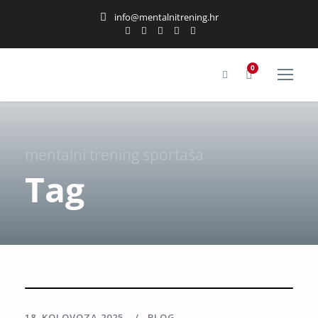
info@mentalnitrening.hr
0
mentalni trening sportaša
Tag
18. KOLOVOZA 2025.
BLOG