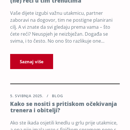
(ne) reći u tim trenucima
Vaše dijete izgubi važnu utakmicu, partner
zaboravi na dogovor, tim ne postigne planirani
cilj. A vi znate da svi gledaju prema vama – što
ćete reći? Neuspjeh je neizbježan. Događa se
svima, i to često. No ono što razlikuje one...
Saznaj više
5. SVIBNJA 2025.
BLOG
Kako se nositi s pritiskom očekivanja
trenera i obitelji?
Ako ste ikada osjetili knedlu u grlu prije utakmice,
a ona nije imala veze s fizičkom spremom nego s