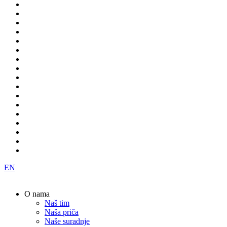
EN
O nama
Naš tim
Naša priča
Naše suradnje