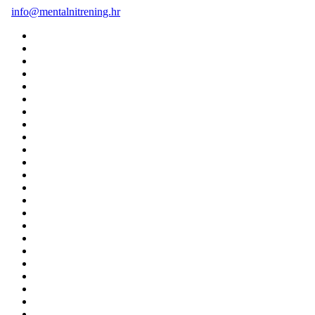
info@mentalnitrening.hr