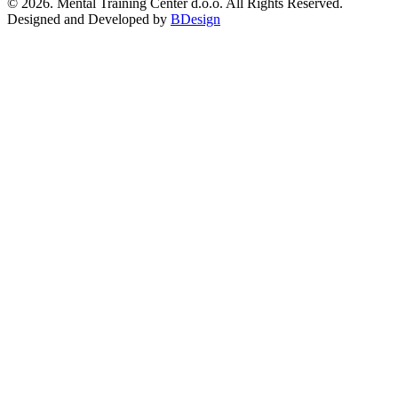
© 2026. Mental Training Center d.o.o. All Rights Reserved.
Designed and Developed by
BDesign
Clos
this
modu
PREDAVANJE BR.3: