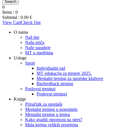
0
Items :
0
Subtotal :
0.00
€
View Cart
Check Out
O nama
Naš tim
Naša priča
Naše suradnje
MT u medijima
Usluge
Sport
Individualni rad
MT edukacija za trenere 2025.
Mentalni trening za sportske klubove
Biofeedback trening
Poslovni treninzi
Poslovni treninzi
Knjige
Priručnik za sportaše
Mentalni trening u nogometu
Mentalni trening u tenisu
Kako graditi otpornost na stres?
Mala knjiga velikih promjena