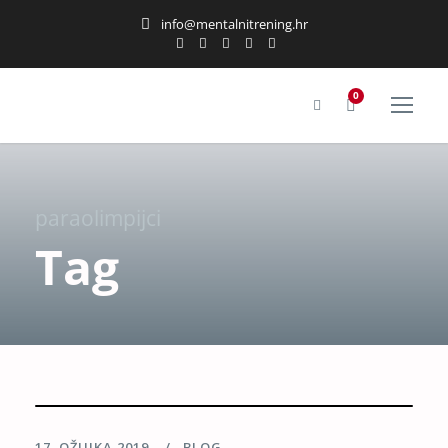
info@mentalnitrening.hr
0
paraolimpijci
Tag
17. OŽUJKA 2019.
BLOG