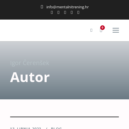
info@mentalnitrening.hr
0
Igor Čerenšek
Autor
13. LIPNJA 2023.
BLOG