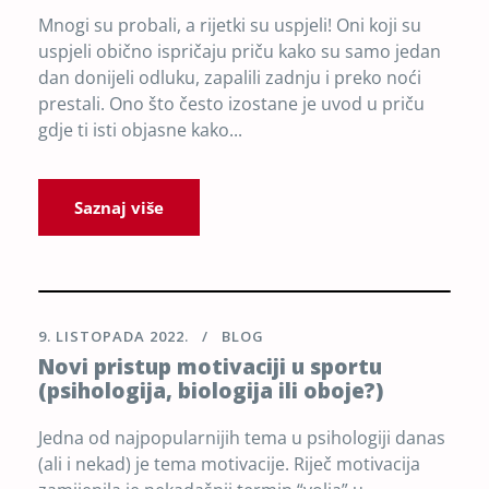
Mnogi su probali, a rijetki su uspjeli! Oni koji su
uspjeli obično ispričaju priču kako su samo jedan
dan donijeli odluku, zapalili zadnju i preko noći
prestali. Ono što često izostane je uvod u priču
gdje ti isti objasne kako...
Saznaj više
9. LISTOPADA 2022.
BLOG
Novi pristup motivaciji u sportu
(psihologija, biologija ili oboje?)
Jedna od najpopularnijih tema u psihologiji danas
(ali i nekad) je tema motivacije. Riječ motivacija