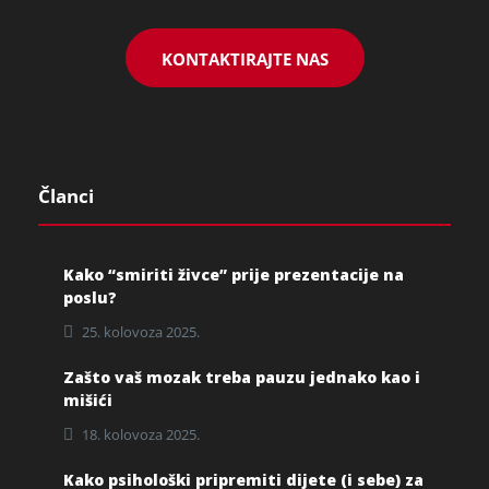
KONTAKTIRAJTE NAS
Članci
Kako “smiriti živce” prije prezentacije na
poslu?
25. kolovoza 2025.
Zašto vaš mozak treba pauzu jednako kao i
mišići
18. kolovoza 2025.
Kako psihološki pripremiti dijete (i sebe) za