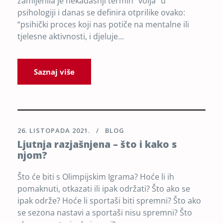
zamijenila je nekadašnji termin “volja” u
psihologiji i danas se definira otprilike ovako:
“psihički proces koji nas potiče na mentalne ili
tjelesne aktivnosti, i djeluje...
Saznaj više
26. LISTOPADA 2021.
BLOG
Ljutnja razjašnjena – što i kako s
njom?
Što će biti s Olimpijskim Igrama? Hoće li ih
pomaknuti, otkazati ili ipak održati? Što ako se
ipak održe? Hoće li sportaši biti spremni? Što ako
se sezona nastavi a sportaši nisu spremni? Što