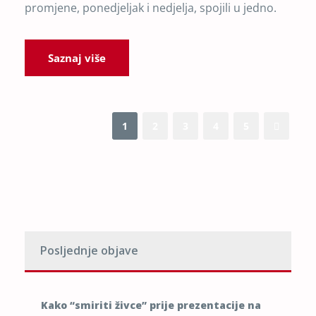
promjene, ponedjeljak i nedjelja, spojili u jedno.
Saznaj više
1
2
3
4
5
Posljednje objave
Kako “smiriti živce” prije prezentacije na