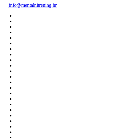
info@mentalnitrening.hr