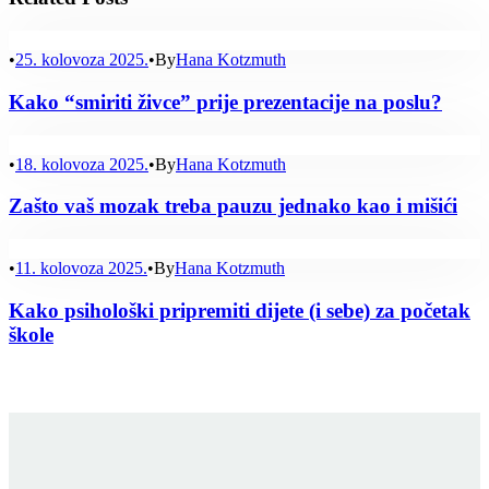
•
25. kolovoza 2025.
•
By
Hana Kotzmuth
Kako “smiriti živce” prije prezentacije na poslu?
•
18. kolovoza 2025.
•
By
Hana Kotzmuth
Zašto vaš mozak treba pauzu jednako kao i mišići
•
11. kolovoza 2025.
•
By
Hana Kotzmuth
Kako psihološki pripremiti dijete (i sebe) za početak
škole