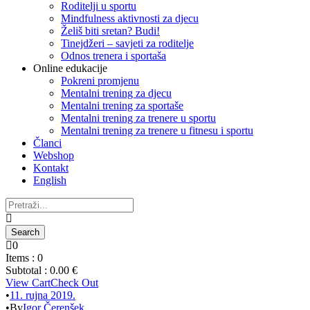
Roditelji u sportu
Mindfulness aktivnosti za djecu
Želiš biti sretan? Budi!
Tinejdžeri – savjeti za roditelje
Odnos trenera i sportaša
Online edukacije
Pokreni promjenu
Mentalni trening za djecu
Mentalni trening za sportaše
Mentalni trening za trenere u sportu
Mentalni trening za trenere u fitnesu i sportu
Članci
Webshop
Kontakt
English
0
Items :
0
Subtotal :
0.00
€
View Cart
Check Out
•
11. rujna 2019.
•
By
Igor Čerenšek