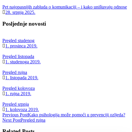
Pet najopasnijih zabluda o komunikaciji – i kako uništavaju odnose
28. srpnja 2025.
Posljednje novosti
Pregled studenog
1. prosinca 2019.
Pregled listopada
1. studenoga 2019.
Pregled rujna
1. listopada 2019.
Pregled kolovoza
1. rujna 2019.
Pregled srpnja
1. kolovoza 2019.
Previous Post
Kako psihologija može pomoći u prevenciji ozljeda?
Next Post
Pregled rujna
Related Posts