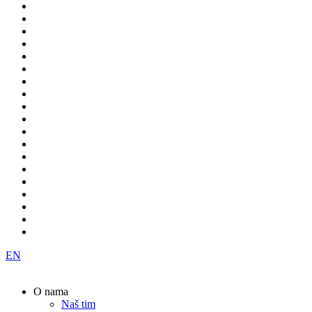
EN
O nama
Naš tim