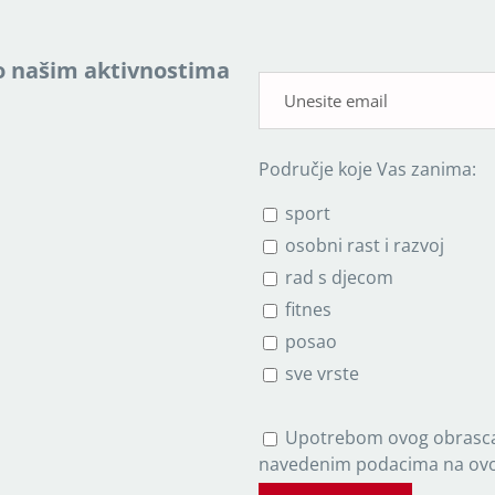
a o našim aktivnostima
Područje koje Vas zanima:
sport
osobni rast i razvoj
rad s djecom
fitnes
posao
sve vrste
P
Upotrebom ovog obrasca
l
navedenim podacima na ovoj
e