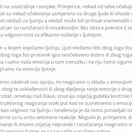
ti na unutrašnje i vanjske. Primjerice, nekad od sebe očekuj
 dok su nekad očekivanja usmjerena na druge ljude ili ishode
ti okidači za ljutnju a okidač može biti pritisak vremenskih r
i jer su razočarani ili nezadovoljni. Bez obzira pokreće li s
naša odgovornost za efikasno nošenje s ljutnjom.
 u kojem osjećamo ljutnju. Ljuti možemo biti zbog toga što
zbog toga što protivnik igra neočekivano dobro ili zbog toga
aša i samo naša emocija u tom trenutku i na nju ćemo sigurno
giramo na emociju ljutnje:
ko smo odabrali ovu opciju, mi reagiramo u skladu s emocijom
 zbog te usklađenosti ili zbog dijeljenja svoje emocije s dru
zitet, ometaju naš fokus, stvaraju osjećaj gubitka kontrole
ruktivnog reagiranja svaki put kad se susretnemo s emocij
ao odgovor na ljutnju i tendencija je da ćemo ponavljati is
ne za tu vrstu emotivne reakcije. Moguće je, primjerice, d
vanje ili imamo osjećaj nepravde i razočaranja reagiramo v
la emocija ljutnje, te na taj način narušimo odnos.