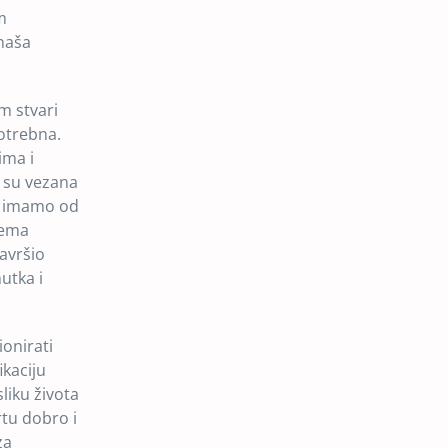
m
 naša
m stvari
otrebna.
ima i
a su vezana
a imamo od
rema
avršio
utka i
ionirati
ikaciju
liku života
rtu dobro i
za