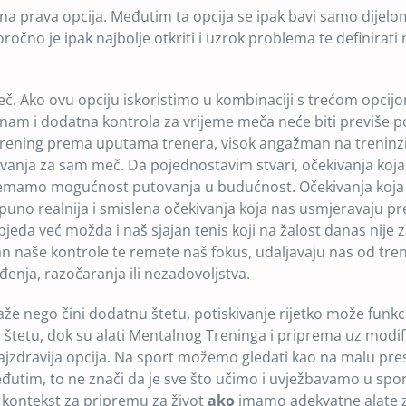
dina prava opcija. Međutim ta opcija se ipak bavi samo dijelo
no je ipak najbolje otkriti i uzrok problema te definirati
eč. Ako ovu opciju iskoristimo u kombinaciji s trećom opcijo
 nam i dodatna kontrola za vrijeme meča neće biti previše p
i trening prema uputama trenera, visok angažman na treninz
ekivanja za sam meč. Da pojednostavim stvari, očekivanja koj
 nemamo mogućnost putovanja u budućnost. Očekivanja koj
u puno realnija i smislena očekivanja koja nas usmjeravaju p
eda već možda i naš sjajan tenis koji na žalost danas nije z
 naše kontrole te remete naš fokus, udaljavaju nas od tren
đenja, razočaranja ili nezadovoljstva.
maže nego čini dodatnu štetu, potiskivanje rijetko može funkc
u štetu, dok su alati Mentalnog Treninga i priprema uz modif
ajzdravija opcija. Na sport možemo gledati kao na malu pres
Međutim, to ne znači da je sve što učimo i uvježbavamo u spo
 kontekst za pripremu za život
ako
imamo adekvatne alate 