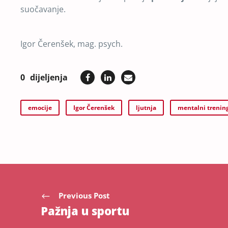
suočavanje.
Igor Čerenšek, mag. psych.
0
dijeljenja
emocije
Igor Čerenšek
ljutnja
mentalni trenin
Previous Post
Pažnja u sportu