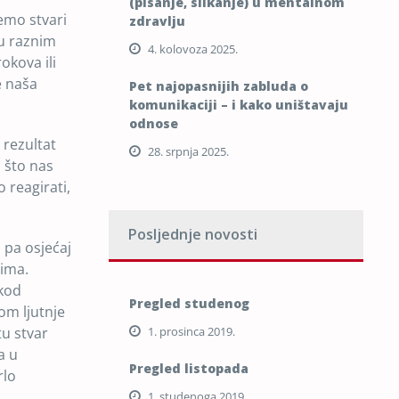
(pisanje, slikanje) u mentalnom
emo stvari
zdravlju
 u raznim
4. kolovoza 2025.
okova ili
e naša
Pet najopasnijih zabluda o
komunikaciji – i kako uništavaju
odnose
 rezultat
28. srpnja 2025.
 što nas
 reagirati,
Posljednje novosti
 pa osjećaj
gima.
 kod
Pregled studenog
om ljutnje
tu stvar
1. prosinca 2019.
a u
Pregled listopada
rlo
1. studenoga 2019.