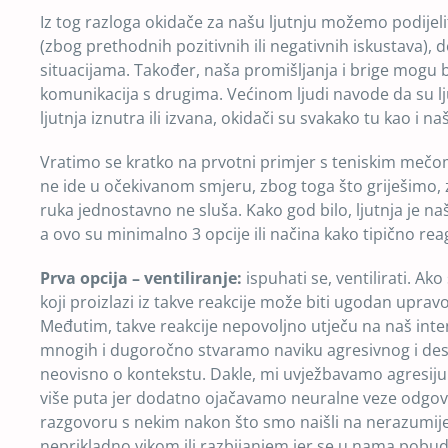
Iz tog razloga okidače za našu ljutnju možemo podijeli
(zbog prethodnih pozitivnih ili negativnih iskustava),
situacijama. Također, naša promišljanja i brige mogu bi
komunikacija s drugima. Većinom ljudi navode da su ljut
ljutnja iznutra ili izvana, okidači su svakako tu kao i 
Vratimo se kratko na prvotni primjer s teniskim mečom
ne ide u očekivanom smjeru, zbog toga što griješimo, 
ruka jednostavno ne sluša. Kako god bilo, ljutnja je n
a ovo su minimalno 3 opcije ili načina kako tipično rea
Prva opcija – ventiliranje:
ispuhati se, ventilirati. A
koji proizlazi iz takve reakcije može biti ugodan upravo
Međutim, takve reakcije nepovoljno utječu na naš inten
mnogih i dugoročno stvaramo naviku agresivnog i dest
neovisno o kontekstu. Dakle, mi uvježbavamo agresiju k
više puta jer dodatno ojačavamo neuralne veze odgovor
razgovoru s nekim nakon što smo naišli na nerazumije
neprikladno vikom ili razbijanjem jer se u nama pobudi