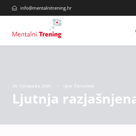
info@mentalnitrening.hr
26. listopada 2021.
•
Igor Čerenšek
Ljutnja razjašnjena