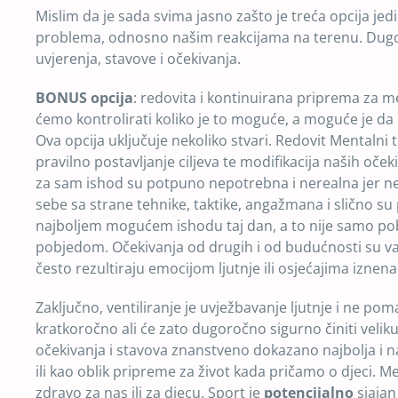
Mislim da je sada svima jasno zašto je treća opcija je
problema, odnosno našim reakcijama na terenu. Dugoroč
uvjerenja, stavove i očekivanja.
BONUS opcija
: redovita i kontinuirana priprema za m
ćemo kontrolirati koliko je to moguće, a moguće je da
Ova opcija uključuje nekoliko stvari. Redovit Mentaln
pravilno postavljanje ciljeva te modifikacija naših oč
za sam ishod su potpuno nepotrebna i nerealna jer
sebe sa strane tehnike, taktike, angažmana i slično s
najboljem mogućem ishodu taj dan, a to nije samo pobj
pobjedom. Očekivanja od drugih i od budućnosti su van
često rezultiraju emocijom ljutnje ili osjećajima iznena
Zaključno, ventiliranje je uvježbavanje ljutnje i ne po
kratkoročno ali će zato dugoročno sigurno činiti velik
očekivanja i stavova znanstveno dokazano najbolja i n
ili kao oblik pripreme za život kada pričamo o djeci. 
zdravo za nas ili za djecu. Sport je
potencijalno
sjajan