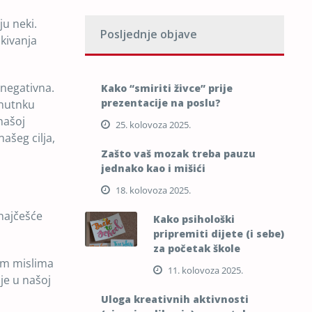
ju neki.
Posljednje objave
skivanja
 negativna.
Kako “smiriti živce” prije
prezentacije na poslu?
enutnku
 našoj
25. kolovoza 2025.
ašeg cilja,
Zašto vaš mozak treba pauzu
jednako kao i mišići
18. kolovoza 2025.
 najčešće
Kako psihološki
pripremiti dijete (i sebe)
za početak škole
im mislima
11. kolovoza 2025.
je u našoj
Uloga kreativnih aktivnosti