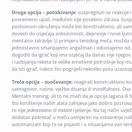
Druga opcija – potiskivanje
: suspregnuti se reakcije 
povremeno upali, međutim nije posebno zdrava. Suspre
poslovnom okruženju može biti konstruktivno, ali sam
dovesti do osjećaja anksioznosti, depresije i nove ljut
mentalno zdravlje. U primjeru teniskog meča, možda nas
jednostavno smanjujemo angažman i odustajemo od pok
dogoditi da igrač koji ima osjećaj da danas nije njegov
i razbijanja reketa te velike emotivne potrošnje koji m
da isti igrač, nakon što pogriješi nekoliko puta uzas
Treća opcija – suočavanje:
reagirati konstruktivno kor
samogovor, rutine, vježbe disanja ili mindfulness. Ova 
Mentalni trening, ali to ne znači da je opcija lagana ili
što korištenje naših alata zahtjeva jako dobro poznava
to nije
jednostavno ili instant
rješenje. Na taj način uvj
dodatan pokretač u meču usmjeren na ostvarenje naši
automatizam koji će se pojaviti i u situacijama van ter