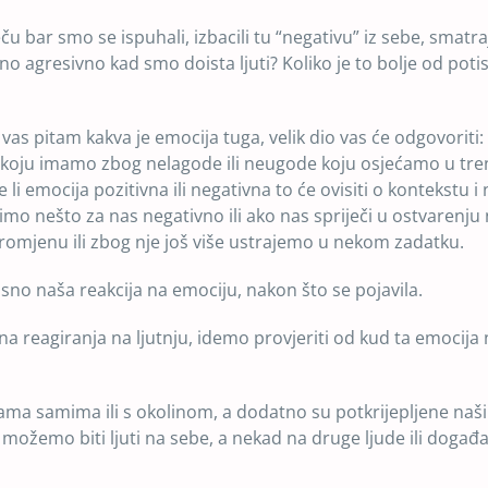
u bar smo se ispuhali, izbacili tu “negativu” iz sebe, smatra
vno agresivno kad smo doista ljuti? Koliko je to bolje od poti
o vas pitam kakva je emocija tuga, velik dio vas će odgovoriti:
ija koju imamo zbog nelagode ili neugode koju osjećamo u tr
li emocija pozitivna ili negativna to će ovisiti o kontekstu i
imo nešto za nas negativno ili ako nas spriječi u ostvarenju n
promjenu ili zbog nje još više ustrajemo u nekom zadatku.
sno naša reakcija na emociju, nakon što se pojavila.
ačina reagiranja na ljutnju, idemo provjeriti od kud ta emocija
nama samima ili s okolinom, a dodatno su potkrijepljene naš
možemo biti ljuti na sebe, a nekad na druge ljude ili događa