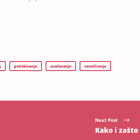
g
potiskivanje
suočavanje
ventiliranje
Next Post
Kako i zašto