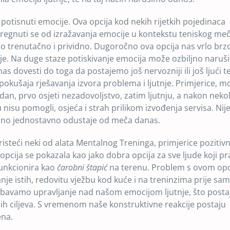
i potisnuti emocije. Ova opcija kod nekih rijetkih pojedinaca
gnuti se od izražavanja emocije u kontekstu teniskog meča
o trenutačno i prividno. Dugoročno ova opcija nas vrlo br
nje. Na duge staze potiskivanje emocija može ozbiljno naruši
 dovesti do toga da postajemo još nervozniji ili još ljući t
ušaja rješavanja izvora problema i ljutnje. Primjerice, m
 dan, prvo osjeti nezadovoljstvo, zatim ljutnju, a nakon nekol
u nisu pomogli, osjeća i strah prilikom izvođenja servisa. Ni
topno jednostavno odustaje od meča danas.
isteći neki od alata Mentalnog Treninga, primjerice pozitivn
opcija se pokazala kao jako dobra opcija za sve ljude koji pra
 funkcionira kao
čarobni štapić
na terenu. Problem s ovom opc
nje istih, redovitu vježbu kod kuće i na treninzima prije s
ežbavamo upravljanje nad našom emocijom ljutnje, što posta
h ciljeva. S vremenom naše konstruktivne reakcije postaju
ena.