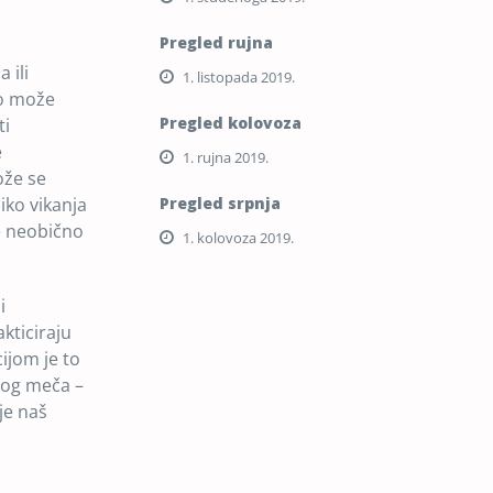
Pregled rujna
 ili
1. listopada 2019.
zo može
Pregled kolovoza
ti
e
1. rujna 2019.
ože se
iko vikanja
Pregled srpnja
je neobično
1. kolovoza 2019.
i
kticiraju
ijom je to
amog meča –
je naš