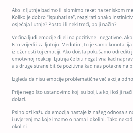
Ako iz ljutnje bacimo ili slomimo reket na teniskom meč
Koliko je dobro “ispuhati se”, reagirati onako instinkti
osjećaja ljutnje? Postoji li neki treći, bolji način?
Većina ljudi emocije dijeli na pozitivne i negativne. Ak
Isto vrijedi i za ljutnju. Međutim, to je samo konotac
izloženosti toj emociji. Ako doista pokušamo odrediti je 
emotivnoj reakciji. Ljutnja će biti negativna kad naprav
a s druge strane bit će pozitivna kad nas potakne na 
Izgleda da nisu emocije problematične već akcija odno
Prije nego što ustanovimo koji su bolji, a koji lošiji n
dolazi.
Psiholozi kažu da emocija nastaje iz našeg odnosa s 
i uvjerenjima koje imamo o nama i okolini. Tako nekad 
okolini.