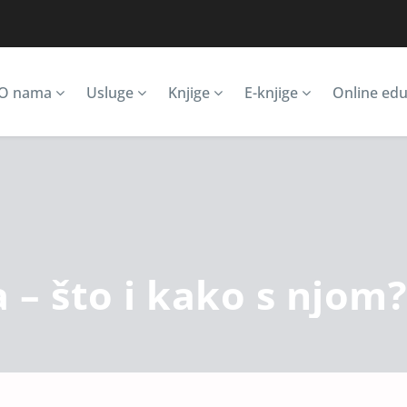
O nama
Usluge
Knjige
E-knjige
Online edu
 – što i kako s njom?