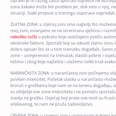
Upravo je to razlog zašto sportaši najčešće ne doživlj
zona itekako može biti problem jer, dok smo u njoj, ne 
situaciji. Svaki propust u treningu usporava napredak.
ZLATNA ZONA: u zlatnoj zoni smo najbolji što možemo 
ovoj zoni, oslanjamo se na utreniranu vještinu i razmi
nekoliko točki
u pokretu koje uobičajeno potiču autom
okolinske faktore. Sportaši koji su iskusili zlatnu zonu 
dobro opisati što se u tom trenutku događalo. Samo znaj
zone – usmjerenost na trenutak, vlastiti pokret i osjeća
težimo i zbog koje najčešće i ulažemo toliki trud svak
NARANČASTA ZONA: u narančastoj zoni počinjemo izlaz
povišen intenzitet. Početak ulaska u narančasto mož
brinuti o greškama koje nam se na terenu događaju, a 
su obilježje ove zone intenziteta i ne pomažu sportašu
stavlja na grešku. Osjećaji koji prate ove misli su frust
očekivanog, te nam ne pruža zadovoljstvo.
CRVENA ZONA: u crvenoj zoni u potpunosti gubimo kont