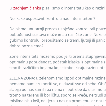
U
zadnjem članku
pisali smo o intenzitetu kao o razin
No, kako uspostaviti kontrolu nad intenzitetom?
Da bismo unutarnji proces uspješno kontrolirali potreb
pobuđenost sustava može imati različite zone. Neke o
gubimo kontrolu, prepuštamo se tremi, ljutnji ili panic
dobro poznajemo?
Zone intenziteta možemo podijeliti prema stupnjevima
optimalnu pobuđenost, početak izlaska iz optimalne zon
smo ih različitim bojama koje simboliziraju razinu inte
ZELENA ZONA: u zelenom smo ispod optimalne razine p
nemamo namjeru boriti se, ni davati sve od sebe. Običn
slabija od nas samih pa nema ni potrebe da ulazimo u 
tromo na terenu ili borilištu, sporo se kreće, ne trudi
mislima nisu loši, ne tjeraju nas na promjenu jer nis