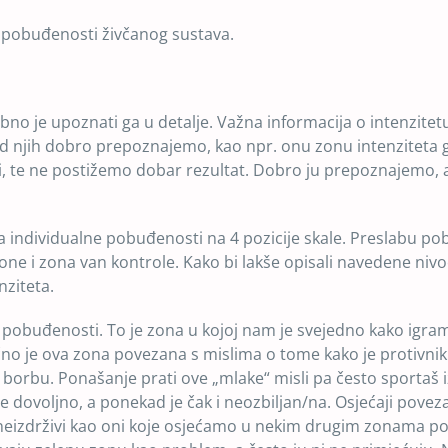
i pobuđenosti živčanog sustava.
no je upoznati ga u detalje. Važna informacija o intenzitetu
d njih dobro prepoznajemo, kao npr. onu zonu intenziteta 
i, te ne postižemo dobar rezultat. Dobro ju prepoznajemo, al
 individualne pobuđenosti na 4 pozicije skale. Preslabu po
e i zona van kontrole. Kako bi lakše opisali navedene nivoe
nziteta.
obuđenosti. To je zona u kojoj nam je svejedno kako igra
o je ova zona povezana s mislima o tome kako je protivnik il
borbu. Ponašanje prati ove „mlake“ misli pa često sportaš 
 se dovoljno, a ponekad je čak i neozbiljan/na. Osjećaji povez
u neizdrživi kao oni koje osjećamo u nekim drugim zonama p