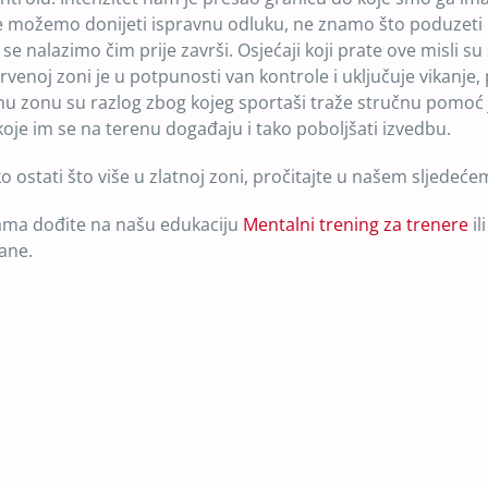
ne možemo donijeti ispravnu odluku, ne znamo što poduzeti 
oj se nalazimo čim prije završi. Osjećaji koji prate ove misli su
rvenoj zoni je u potpunosti van kontrole i uključuje vikanje,
venu zonu su razlog zbog kojeg sportaši traže stručnu pomoć 
koje im se na terenu događaju i tako poboljšati izvedbu.
 ostati što više u zlatnoj zoni, pročitajte u našem sljedeće
onama dođite na našu edukaciju
Mentalni trening za trenere
il
ane.