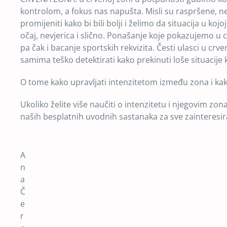
kontrolom, a fokus nas napušta. Misli su raspršene, 
promijeniti kako bi bili bolji i želimo da situacija u koj
očaj, nevjerica i slično. Ponašanje koje pokazujemo u c
pa čak i bacanje sportskih rekvizita. Česti ulasci u cr
samima teško detektirati kako prekinuti loše situacije 
O tome kako upravljati intenzitetom između zona i kako
Ukoliko želite više naučiti o intenzitetu i njegovim z
naših besplatnih uvodnih sastanaka za sve zainteresir
A
n
a
Č
e
r