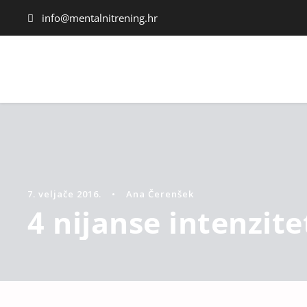
info@mentalnitrening.hr
7. veljače 2016.
•
Ana Čerenšek
4 nijanse intenzite