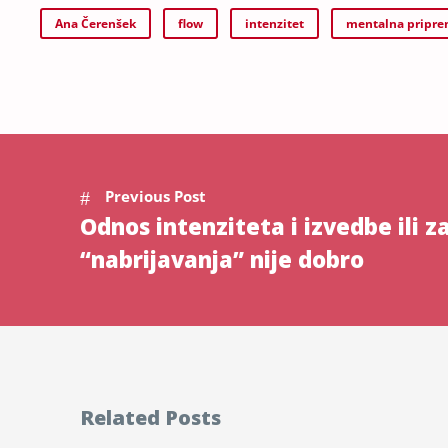
Ana Čerenšek
flow
intenzitet
mentalna pripr
Previous Post
Odnos intenziteta i izvedbe ili z
“nabrijavanja” nije dobro
Related Posts