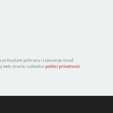
 prihvaćam pohranu i rukovanje iznad
 web stranici sukladno
politici privatnosti