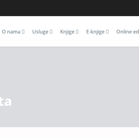
O nama
Usluge
Knjige
E-knjige
Online ed
ta