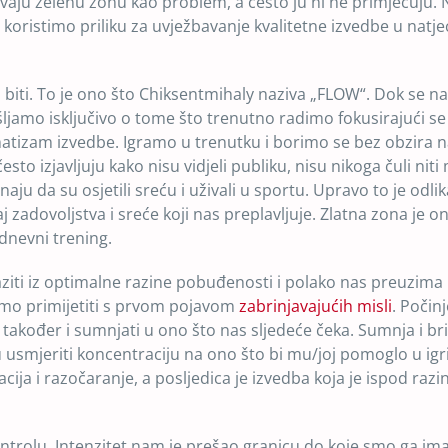
avaju zelenu zonu kao problem, a često ju ni ne primjećuju. 
koristimo priliku za uvježbavanje kvalitetne izvedbe u natje
biti. To je ono što Chiksentmihaly naziva „FLOW“. Dok se n
šljamo isključivo o tome što trenutno radimo fokusirajući se
atizam izvedbe. Igramo u trenutku i borimo se bez obzira 
često izjavljuju kako nisu vidjeli publiku, nisu nikoga čuli nit
u da su osjetili sreću i uživali u sportu. Upravo to je odlik
j zadovoljstva i sreće koji nas preplavljuje. Zlatna zona je on
odnevni trening.
iti iz optimalne razine pobuđenosti i polako nas preuzima
emo primijetiti s prvom pojavom
zabrinjavajućih misli
. Počin
također i sumnjati u ono što nas sljedeće čeka. Sumnja i br
 usmjeriti koncentraciju na ono što bi mu/joj pomoglo u igri
racija i razočaranje, a posljedica je izvedba koja je ispod razi
rolu. Intenzitet nam je prešao granicu do koje smo ga ima