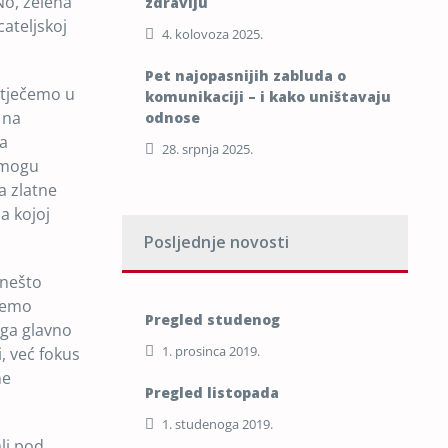
No, zelena
zdravlju
cateljskoj
4. kolovoza 2025.
Pet najopasnijih zabluda o
atječemo u
komunikaciji – i kako uništavaju
 na
odnose
na
28. srpnja 2025.
i mogu
a zlatne
a kojoj
Posljednje novosti
 nešto
jemo
Pregled studenog
iga glavno
1. prosinca 2019.
, već fokus
ne
Pregled listopada
1. studenoga 2019.
li pod