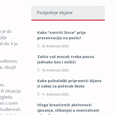
Posljednje objave
 je da
Kako “smiriti živce” prije
gdje
prezentacije na poslu?
i da li ju
25. kolovoza 2025.
Zašto vaš mozak treba pauzu
buđenost,
jednako kao i mišići
, obojili
18. kolovoza 2025.
Kako psihološki pripremiti dijete
mo,
(i sebe) za početak škole
i situacija
11. kolovoza 2025.
izgleda
ani s ovim
Uloga kreativnih aktivnosti
obuđenosti.
(pisanje, slikanje) u mentalnom