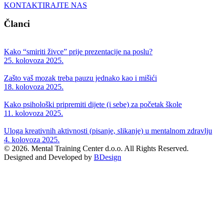
KONTAKTIRAJTE NAS
Članci
Kako “smiriti živce” prije prezentacije na poslu?
25. kolovoza 2025.
Zašto vaš mozak treba pauzu jednako kao i mišići
18. kolovoza 2025.
Kako psihološki pripremiti dijete (i sebe) za početak škole
11. kolovoza 2025.
Uloga kreativnih aktivnosti (pisanje, slikanje) u mentalnom zdravlju
4. kolovoza 2025.
© 2026. Mental Training Center d.o.o. All Rights Reserved.
Designed and Developed by
BDesign
Clos
this
modu