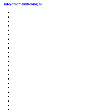
info@mentalnitrening.hr