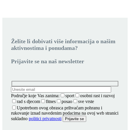
Želite li dobivati više informacija o našim
aktivnostima i ponudama?
Prijavite se na naš newsletter
Područje koje Vas zanima:
sport
osobni rast i razvoj
rad s djecom
fitnes
posao
sve vrste
Please
Upotrebom ovog obrasca prihvaćam pohranu i
leave
rukovanje iznad navedenim podacima na ovoj web stranici
this
sukladno
politici privatnosti
field
empty.