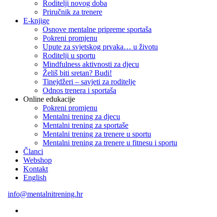
Roditelji novog doba
Priručnik za trenere
E-knjige
Osnove mentalne pripreme sportaša
Pokreni promjenu
Upute za svjetskog prvaka… u životu
Roditelji u sportu
Mindfulness aktivnosti za djecu
Želiš biti sretan? Budi!
Tinejdžeri – savjeti za roditelje
Odnos trenera i sportaša
Online edukacije
Pokreni promjenu
Mentalni trening za djecu
Mentalni trening za sportaše
Mentalni trening za trenere u sportu
Mentalni trening za trenere u fitnesu i sportu
Članci
Webshop
Kontakt
English
info@mentalnitrening.hr