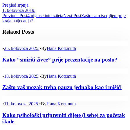
Pregled srpnja
1. kolovoza 2019.
Previous Post
4 nijanse intenziteta
Next Post
Zašto sam iscrpljen prije
kraja natjecanja?
Related Posts
•
25. kolovoza 2025.
•
By
Hana Kotzmuth
Kako “smiriti živce” prije prezentacije na poslu?
•
18. kolovoza 2025.
•
By
Hana Kotzmuth
Zašto vaš mozak treba pauzu jednako kao i mišići
•
11. kolovoza 2025.
•
By
Hana Kotzmuth
Kako psihološki pripremiti dijete (i sebe) za početak
škole