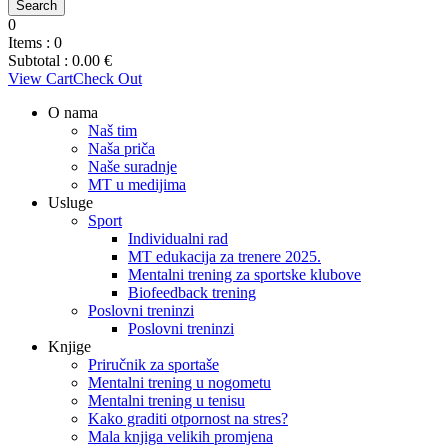
0
Items :
0
Subtotal :
0.00
€
View Cart
Check Out
O nama
Naš tim
Naša priča
Naše suradnje
MT u medijima
Usluge
Sport
Individualni rad
MT edukacija za trenere 2025.
Mentalni trening za sportske klubove
Biofeedback trening
Poslovni treninzi
Poslovni treninzi
Knjige
Priručnik za sportaše
Mentalni trening u nogometu
Mentalni trening u tenisu
Kako graditi otpornost na stres?
Mala knjiga velikih promjena