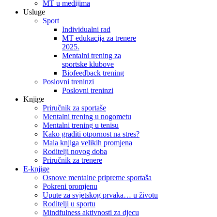
MT u medijima
Usluge
Sport
Individualni rad
MT edukacija za trenere
2025.
Mentalni trening za
sportske klubove
Biofeedback trening
Poslovni treninzi
Poslovni treninzi
Knjige
Priručnik za sportaše
Mentalni trening u nogometu
Mentalni trening u tenisu
Kako graditi otpornost na stres?
Mala knjiga velikih promjena
Roditelji novog doba
Priručnik za trenere
E-knjige
Osnove mentalne pripreme sportaša
Pokreni promjenu
Upute za svjetskog prvaka… u životu
Roditelji u sportu
Mindfulness aktivnosti za djecu