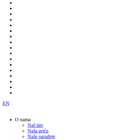
EN
O nama
Naš tim
Naša priča
Naše suradnje